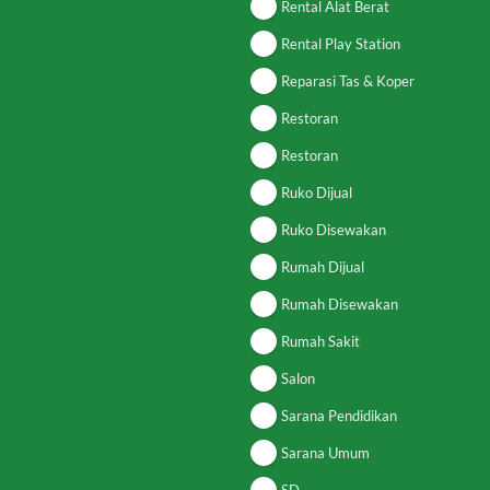
Rental Alat Berat
Rental Play Station
Reparasi Tas & Koper
Restoran
Restoran
Ruko Dijual
Ruko Disewakan
Rumah Dijual
Rumah Disewakan
Rumah Sakit
Salon
Sarana Pendidikan
Sarana Umum