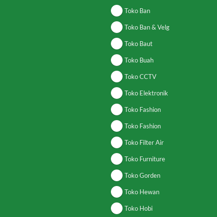
Toko Ban
Toko Ban & Velg
Toko Baut
Toko Buah
Toko CCTV
Toko Elektronik
Toko Fashion
Toko Fashion
Toko Filter Air
Toko Furniture
Toko Gorden
Toko Hewan
Toko Hobi