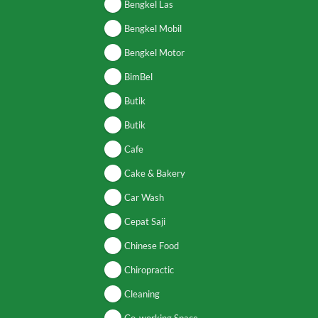
Bengkel Las
Bengkel Mobil
Bengkel Motor
BimBel
Butik
Butik
Cafe
Cake & Bakery
Car Wash
Cepat Saji
Chinese Food
Chiropractic
Cleaning