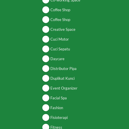
Co-working Space
Coffee Shop
Coffee Shop
Creative Space
Cuci Motor
Cuci Sepatu
Daycare
Distributor Pipa
Duplikat Kunci
Event Organizer
Facial Spa
Fashion
Fisioterapi
Fitness