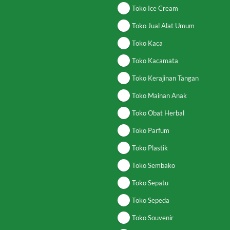
Toko Ice Cream
Toko Jual Alat Umum
Toko Kaca
Toko Kacamata
Toko Kerajinan Tangan
Toko Mainan Anak
Toko Obat Herbal
Toko Parfum
Toko Plastik
Toko Sembako
Toko Sepatu
Toko Sepeda
Toko Souvenir