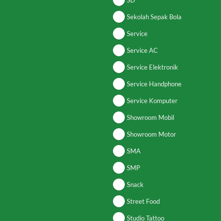
SD
Sekolah Sepak Bola
Service
Service AC
Service Elektronik
Service Handphone
Service Komputer
Showroom Mobil
Showroom Motor
SMA
SMP
Snack
Street Food
Studio Tattoo