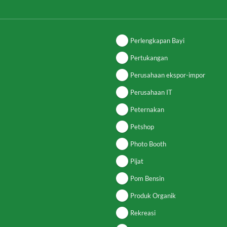
Perlengkapan Bayi
Pertukangan
Perusahaan ekspor-impor
Perusahaan IT
Peternakan
Petshop
Photo Booth
Pijat
Pom Bensin
Produk Organik
Rekreasi