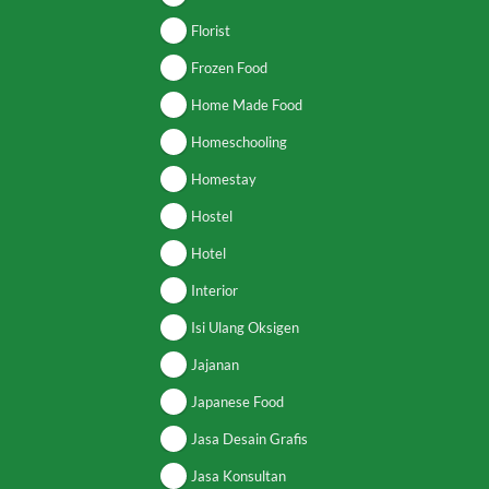
Florist
Frozen Food
Home Made Food
Homeschooling
Homestay
Hostel
Hotel
Interior
Isi Ulang Oksigen
Jajanan
Japanese Food
Jasa Desain Grafis
Jasa Konsultan