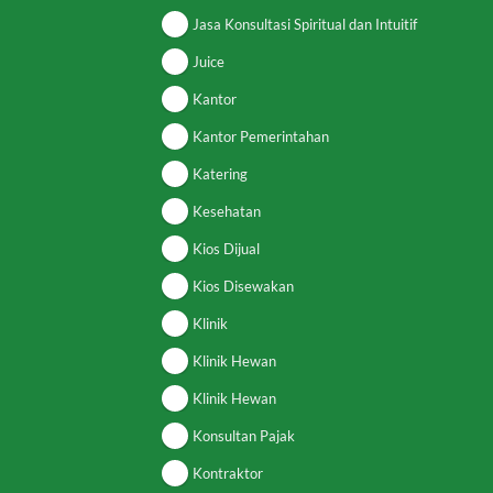
Jasa Konsultasi Spiritual dan Intuitif
Juice
Kantor
Kantor Pemerintahan
Katering
Kesehatan
Kios Dijual
Kios Disewakan
Klinik
Klinik Hewan
Klinik Hewan
Konsultan Pajak
Kontraktor