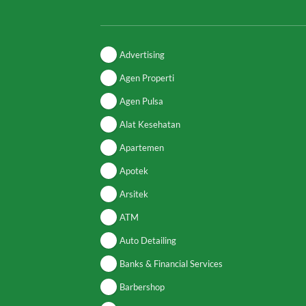
Advertising
Agen Properti
Agen Pulsa
Alat Kesehatan
Apartemen
Apotek
Arsitek
ATM
Auto Detailing
Banks & Financial Services
Barbershop