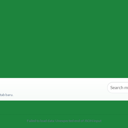
tab baru.
Failed to load data: Unexpected end of JSON input