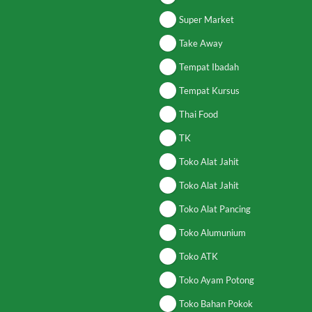
Super Market
Take Away
Tempat Ibadah
Tempat Kursus
Thai Food
TK
Toko Alat Jahit
Toko Alat Jahit
Toko Alat Pancing
Toko Alumunium
Toko ATK
Toko Ayam Potong
Toko Bahan Pokok