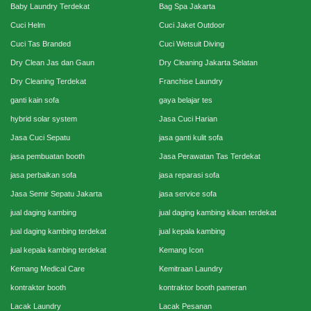
Baby Laundry Terdekat
Bag Spa Jakarta
Cuci Helm
Cuci Jaket Outdoor
Cuci Tas Branded
Cuci Wetsuit Diving
Dry Clean Jas dan Gaun
Dry Cleaning Jakarta Selatan
Dry Cleaning Terdekat
Franchise Laundry
ganti kain sofa
gaya belajar tes
hybrid solar system
Jasa Cuci Harian
Jasa Cuci Sepatu
jasa ganti kulit sofa
jasa pembuatan booth
Jasa Perawatan Tas Terdekat
jasa perbaikan sofa
jasa reparasi sofa
Jasa Semir Sepatu Jakarta
jasa service sofa
jual daging kambing
jual daging kambing kiloan terdekat
jual daging kambing terdekat
jual kepala kambing
jual kepala kambing terdekat
Kemang Icon
Kemang Medical Care
Kemitraan Laundry
kontraktor booth
kontraktor booth pameran
Lacak Laundry
Lacak Pesanan