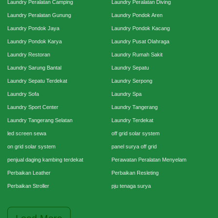
Laundry Peralatan Camping
Laundry Peralatan Diving
Laundry Peralatan Gunung
Laundry Pondok Aren
Laundry Pondok Jaya
Laundry Pondok Kacang
Laundry Pondok Karya
Laundry Pusat Olahraga
Laundry Restoran
Laundry Rumah Sakit
Laundry Sarung Bantal
Laundry Sepatu
Laundry Sepatu Terdekat
Laundry Serpong
Laundry Sofa
Laundry Spa
Laundry Sport Center
Laundry Tangerang
Laundry Tangerang Selatan
Laundry Terdekat
led screen sewa
off grid solar system
on grid solar system
panel surya off grid
penjual daging kambing terdekat
Perawatan Peralatan Menyelam
Perbaikan Leather
Perbaikan Resleting
Perbaikan Stroller
pju tenaga surya