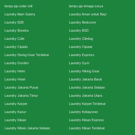
lampu pju solar cell
lampu pju tenaga surya
Laundry Alam Sutera
Laundry Aman untuk Bayi
Laundry B2B
Laundry Bedcover
Laundry Boneka
Laundry BSD
Laundry Cafe
Laundry Ciledug
Laundry Cipadu
Laundry Ciputat
Laundry Diving Gear Terdekat
Laundry Express
Laundry Gorden
Laundry Gym
Laundry Helm
Laundry Hiking Gear
Laundry Hotel
Laundry Jakarta Barat
Laundry Jakarta Pusat
Laundry Jakarta Selatan
Laundry Jakarta Timur
Laundry Jakarta Utara
Laundry Karpet
Laundry Karpet Terdekat
Laundry Kasur
Laundry Kebayoran
Laundry Kiloan
Laundry Kiloan Express
Laundry Kiloan Jakarta Selatan
Laundry Kiloan Terdekat