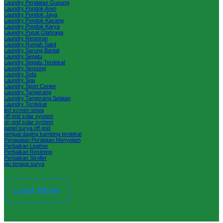
Laundry Peralatan Gunung
Laundry Pondok Aren
Laundry Pondok Jaya
Laundry Pondok Kacang
Laundry Pondok Karya
Laundry Pusat Olahraga
Laundry Restoran
Laundry Rumah Sakit
Laundry Sarung Bantal
Laundry Sepatu
Laundry Sepatu Terdekat
Laundry Serpong
Laundry Sofa
Laundry Spa
Laundry Sport Center
Laundry Tangerang
Laundry Tangerang Selatan
Laundry Terdekat
led screen sewa
off grid solar system
on grid solar system
panel surya off grid
penjual daging kambing terdekat
Perawatan Peralatan Menyelam
Perbaikan Leather
Perbaikan Resleting
Perbaikan Stroller
pju tenaga surya
Load More