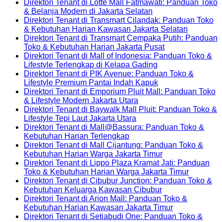
Praktis
Kemang:
Gaya
Favorit
Menu
Kenangan
Comments
Direktori Tenant di Lotte Mall Fatmawati: Panduan Toko
Favorit
Kopi
on
Hidup
untuk
Chatime
di
No
& Belanja Modern di Jakarta Selatan
untuk
Lokal
Direktori
Urban
Gaya
di
Kemang:
Comments
Direktori Tenant di Transmart Cilandak: Panduan Toko
Nongkrong
Autentik
Tenant
Hidup
Kemang:
Kopi
on
No
& Kebutuhan Harian Kawasan Jakarta Selatan
&
di
di
Urban
Milk
Lokal
Direktori
Comment
Direktori Tenant di Transmart Cempaka Putih: Panduan
Delivery
Kawasan
K
Tea
Kekinian
Tenant
on
No
Toko & Kebutuhan Harian Jakarta Pusat
Nongkrong
Mall:
Favorit
untuk
di
Direktori
Comments
Direktori Tenant di Mall of Indonesia: Panduan Toko &
Favorit
Panduan
untuk
Nongkrong
Lotte
on
Tenant
No
Lifestyle Terlengkap di Kelapa Gading
Toko
Nongkrong
&
Mall
Direktori
di
Comments
Direktori Tenant di PIK Avenue: Panduan Toko &
&
&
Mobilitas
Fatmawati:
on
Tenant
Transmart
No
Lifestyle Premium Pantai Indah Kapuk
Lifestyle
Gaya
Tinggi
Panduan
Direktori
di
Cilandak:
Comments
Direktori Tenant di Emporium Pluit Mall: Panduan Toko
Praktis
Hidup
Toko
Tenant
on
Transmart
Panduan
No
& Lifestyle Modern Jakarta Utara
untuk
Urban
&
di
Direktori
Cempaka
Toko
Comments
Direktori Tenant di Baywalk Mall Pluit: Panduan Toko &
Aktivitas
on
Belanja
Mall
Tenant
Putih:
&
No
Lifestyle Tepi Laut Jakarta Utara
Harian
Direktori
Modern
of
di
Panduan
Kebutuha
Comments
Direktori Tenant di Mall@Bassura: Panduan Toko &
on
Tenant
di
Indonesia:
PIK
Toko
Harian
No
Kebutuhan Harian Terlengkap
Direktori
di
Jakarta
Panduan
Avenue:
&
Kawasan
Comments
Direktori Tenant di Mall Cijantung: Panduan Toko &
on
Tenant
Emporium
Selatan
Toko
Panduan
Kebutuhan
Jakarta
No
Kebutuhan Harian Warga Jakarta Timur
Direktori
di
Pluit
&
Toko
Harian
Selatan
Comments
Direktori Tenant di Lippo Plaza Kramat Jati: Panduan
Tenant
Baywalk
Mall:
Lifestyle
&
on
Jakarta
No
Toko & Kebutuhan Harian Warga Jakarta Timur
di
Mall
Panduan
Terlengkap
Lifestyle
Direktori
Pusat
Comment
Direktori Tenant di Cibubur Junction: Panduan Toko &
Mall@Bassura:
Pluit:
Toko
di
Premium
Tenant
on
No
Kebutuhan Keluarga Kawasan Cibubur
Panduan
Panduan
&
Kelapa
Pantai
di
Direktori
Comments
Direktori Tenant di Arion Mall: Panduan Toko &
Toko
Toko
Lifestyle
Gading
Indah
on
Mall
Tenant
No
Kebutuhan Harian Kawasan Jakarta Timur
&
&
Modern
Kapuk
Direktori
Cijantung:
di
Comments
Direktori Tenant di Setiabudi One: Panduan Toko &