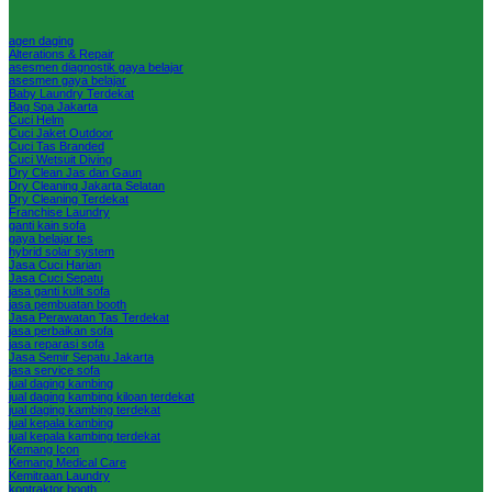
agen daging
Alterations & Repair
asesmen diagnostik gaya belajar
asesmen gaya belajar
Baby Laundry Terdekat
Bag Spa Jakarta
Cuci Helm
Cuci Jaket Outdoor
Cuci Tas Branded
Cuci Wetsuit Diving
Dry Clean Jas dan Gaun
Dry Cleaning Jakarta Selatan
Dry Cleaning Terdekat
Franchise Laundry
ganti kain sofa
gaya belajar tes
hybrid solar system
Jasa Cuci Harian
Jasa Cuci Sepatu
jasa ganti kulit sofa
jasa pembuatan booth
Jasa Perawatan Tas Terdekat
jasa perbaikan sofa
jasa reparasi sofa
Jasa Semir Sepatu Jakarta
jasa service sofa
jual daging kambing
jual daging kambing kiloan terdekat
jual daging kambing terdekat
jual kepala kambing
jual kepala kambing terdekat
Kemang Icon
Kemang Medical Care
Kemitraan Laundry
kontraktor booth