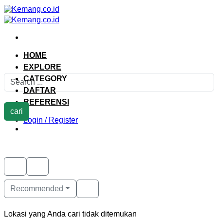
Skip
to
content
HOME
EXPLORE
CATEGORY
DAFTAR
REFERENSI
cari
Login / Register
Recommended
Lokasi yang Anda cari tidak ditemukan