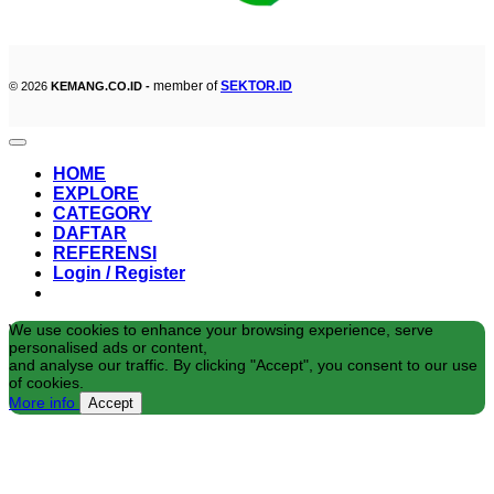
member of
SEKTOR.ID
© 2026
KEMANG.CO.ID -
HOME
EXPLORE
CATEGORY
DAFTAR
REFERENSI
Login / Register
We use cookies to enhance your browsing experience, serve
personalised ads or content,
and analyse our traffic. By clicking "Accept", you consent to our use
of cookies.
More info
Accept