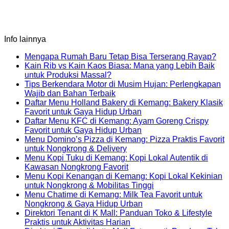
Info lainnya
No
Mengapa Rumah Baru Tetap Bisa Terserang Rayap?
Co
Kain Rib vs Kain Kaos Biasa: Mana yang Lebih Baik
on
No
untuk Produksi Massal?
Me
Comments
Tips Berkendara Motor di Musim Hujan: Perlengkapan
on
Ru
No
Wajib dan Bahan Terbaik
Kain
Bar
Comments
Daftar Menu Holland Bakery di Kemang: Bakery Klasik
Rib
on
Tet
No
Favorit untuk Gaya Hidup Urban
vs
Tips
Bis
Comments
Daftar Menu KFC di Kemang: Ayam Goreng Crispy
Kain
Berkendara
on
Ter
No
Favorit untuk Gaya Hidup Urban
Kaos
Motor
Daftar
Ra
Comments
Menu Domino’s Pizza di Kemang: Pizza Praktis Favorit
Biasa:
di
Menu
on
No
untuk Nongkrong & Delivery
Mana
Musim
Holland
Daftar
Comments
Menu Kopi Tuku di Kemang: Kopi Lokal Autentik di
yang
Hujan:
on
Bakery
Menu
No
Kawasan Nongkrong Favorit
Lebih
Perlengkapan
Menu
di
KFC
Comments
Menu Kopi Kenangan di Kemang: Kopi Lokal Kekinian
Baik
Wajib
Domino’s
on
Kemang:
di
No
untuk Nongkrong & Mobilitas Tinggi
untuk
dan
Pizza
Menu
Bakery
Kemang:
Comments
Menu Chatime di Kemang: Milk Tea Favorit untuk
Produksi
Bahan
di
Kopi
Klasik
Ayam
on
No
Nongkrong & Gaya Hidup Urban
Massal?
Terbaik
Kemang:
Tuku
Favorit
Goreng
Menu
Comments
Direktori Tenant di K Mall: Panduan Toko & Lifestyle
Pizza
di
untuk
Crispy
on
Kopi
No
Praktis untuk Aktivitas Harian