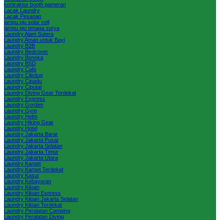
kontraktor booth pameran
Lacak Laundry
Lacak Pesanan
lampu pju solar cell
lampu pju tenaga surya
Laundry Alam Sutera
Laundry Aman untuk Bayi
Laundry B2B
Laundry Bedcover
Laundry Boneka
Laundry BSD
Laundry Cafe
Laundry Ciledug
Laundry Cipadu
Laundry Ciputat
Laundry Diving Gear Terdekat
Laundry Express
Laundry Gorden
Laundry Gym
Laundry Helm
Laundry Hiking Gear
Laundry Hotel
Laundry Jakarta Barat
Laundry Jakarta Pusat
Laundry Jakarta Selatan
Laundry Jakarta Timur
Laundry Jakarta Utara
Laundry Karpet
Laundry Karpet Terdekat
Laundry Kasur
Laundry Kebayoran
Laundry Kiloan
Laundry Kiloan Express
Laundry Kiloan Jakarta Selatan
Laundry Kiloan Terdekat
Laundry Peralatan Camping
Laundry Peralatan Diving