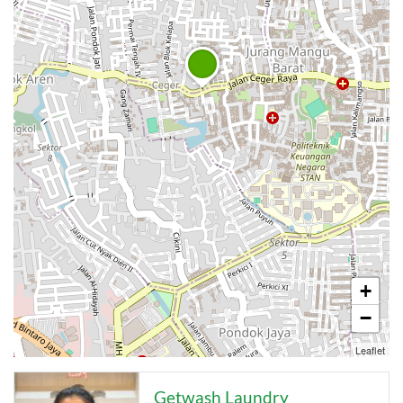
+
−
Leaflet
Getwash Laundry