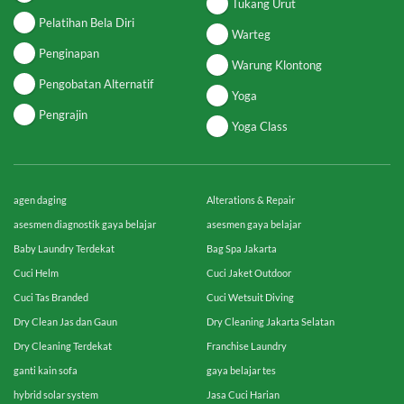
Tukang Urut
Pelatihan Bela Diri
Warteg
Penginapan
Warung Klontong
Pengobatan Alternatif
Yoga
Pengrajin
Yoga Class
agen daging
Alterations & Repair
asesmen diagnostik gaya belajar
asesmen gaya belajar
Baby Laundry Terdekat
Bag Spa Jakarta
Cuci Helm
Cuci Jaket Outdoor
Cuci Tas Branded
Cuci Wetsuit Diving
Dry Clean Jas dan Gaun
Dry Cleaning Jakarta Selatan
Dry Cleaning Terdekat
Franchise Laundry
ganti kain sofa
gaya belajar tes
hybrid solar system
Jasa Cuci Harian