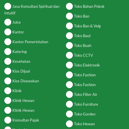
Jasa Konsultasi Spiritual dan
Toko Bahan Pokok
Intuitif
Toko Ban
Juice
Toko Ban & Velg
Kantor
Toko Baut
Kantor Pemerintahan
Toko Buah
Katering
Toko CCTV
Kesehatan
Toko Elektronik
Kios Dijual
Toko Fashion
Kios Disewakan
Toko Fashion
Klinik
Toko Filter Air
Klinik Hewan
Toko Furniture
Klinik Hewan
Toko Gorden
Konsultan Pajak
Toko Hewan