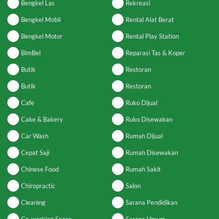
Bengkel Las
Rekreasi
Bengkel Mobil
Rental Alat Berat
Bengkel Motor
Rental Play Station
BimBel
Reparasi Tas & Koper
Butik
Restoran
Butik
Restoran
Cafe
Ruko Dijual
Cake & Bakery
Ruko Disewakan
Car Wash
Rumah Dijual
Cepat Saji
Rumah Disewakan
Chinese Food
Rumah Sakit
Chiropractic
Salon
Cleaning
Sarana Pendidikan