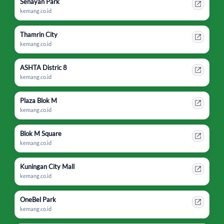
Senayan Park
kemang.co.id
Thamrin City
kemang.co.id
ASHTA Distric 8
kemang.co.id
Plaza Blok M
kemang.co.id
Blok M Square
kemang.co.id
Kuningan City Mall
kemang.co.id
OneBel Park
kemang.co.id