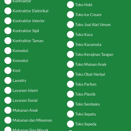
Kontraktor
Toko Hobi
Kontraktor Elektrikal
Toko Ice Cream
Kontraktor Interior
Toko Jual Alat Umum
Kontraktor Sipil
Toko Kaca
Kontraktor Taman
Toko Kacamata
Konveksi
Toko Kerajinan Tangan
Konveksi
Toko Mainan Anak
Kost
Toko Obat Herbal
Laundry
Toko Parfum
Layanan Islami
Toko Plastik
Layanan Sosial
Toko Sembako
Makanan Anak
Toko Sepatu
Makanan dan Minuman
Toko Sepeda
Makanan Siap Masak