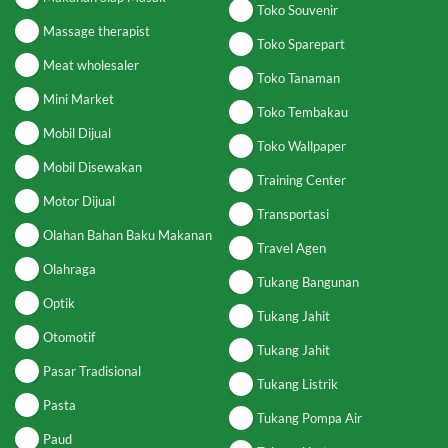
Toko Souvenir
Massage therapist
Toko Sparepart
Meat wholesaler
Toko Tanaman
Mini Market
Toko Tembakau
Mobil Dijual
Toko Wallpaper
Mobil Disewakan
Training Center
Motor Dijual
Transportasi
Olahan Bahan Baku Makanan
Travel Agen
Olahraga
Tukang Bangunan
Optik
Tukang Jahit
Otomotif
Tukang Jahit
Pasar Tradisional
Tukang Listrik
Pasta
Tukang Pompa Air
Paud