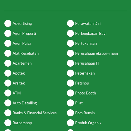
Advertising
Perawatan Diri
Agen Properti
Perlengkapan Bayi
Agen Pulsa
Pertukangan
Alat Kesehatan
Perusahaan ekspor-impor
Apartemen
Perusahaan IT
Apotek
Peternakan
Arsitek
Petshop
ATM
Photo Booth
Auto Detailing
Pijat
Banks & Financial Services
Pom Bensin
Barbershop
Produk Organik