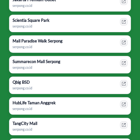
serpong.co.id
Scientia Square Park
serpong.co.id
Mall Paradise Walk Serpong
serpong.co.id
Summarecon Mall Serpong
serpong.co.id
Qbig BSD
serpong.co.id
HubLife Taman Anggrek
serpong.co.id
TangCity Mall
serpong.co.id