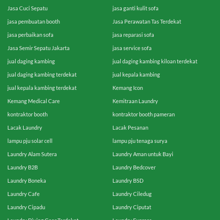
Jasa Cuci Sepatu
jasa ganti kulit sofa
jasa pembuatan booth
Jasa Perawatan Tas Terdekat
jasa perbaikan sofa
jasa reparasi sofa
Jasa Semir Sepatu Jakarta
jasa service sofa
jual daging kambing
jual daging kambing kiloan terdekat
jual daging kambing terdekat
jual kepala kambing
jual kepala kambing terdekat
Kemang Icon
Kemang Medical Care
Kemitraan Laundry
kontraktor booth
kontraktor booth pameran
Lacak Laundry
Lacak Pesanan
lampu pju solar cell
lampu pju tenaga surya
Laundry Alam Sutera
Laundry Aman untuk Bayi
Laundry B2B
Laundry Bedcover
Laundry Boneka
Laundry BSD
Laundry Cafe
Laundry Ciledug
Laundry Cipadu
Laundry Ciputat