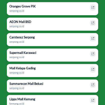
Oranges Grove PIK
serpong.co.id
AEON Mall BSD
serpong.co.id
Carstensz Serpong
serpong.co.id
Supermall Karawaci
serpong.co.id
Mall Kelapa Gading
serpong.co.id
Summarecon Mall Bekasi
serpong.co.id
Lippo Mall Kemang
kemang.co.id