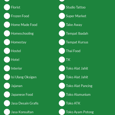
Florist
Studio Tattoo
Frozen Food
Super Market
Home Made Food
Take Away
Homeschooling
Tempat Ibadah
Homestay
Tempat Kursus
Hostel
Thai Food
Hotel
TK
Interior
Toko Alat Jahit
Isi Ulang Oksigen
Toko Alat Jahit
Jajanan
Toko Alat Pancing
Japanese Food
Toko Alumunium
Jasa Desain Grafis
Toko ATK
Jasa Konsultan
Toko Ayam Potong