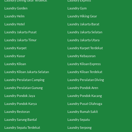
Laundry Diving Gear Terdekat
Laundry Express
Laundry Gorden
Laundry Gym
Laundry Helm
Laundry Hiking Gear
Laundry Hotel
Laundry Jakarta Barat
Laundry Jakarta Pusat
Laundry Jakarta Selatan
Laundry Jakarta Timur
Laundry Jakarta Utara
Laundry Karpet
Laundry Karpet Terdekat
Laundry Kasur
Laundry Kebayoran
Laundry Kiloan
Laundry Kiloan Express
Laundry Kiloan Jakarta Selatan
Laundry Kiloan Terdekat
Laundry Peralatan Camping
Laundry Peralatan Diving
Laundry Peralatan Gunung
Laundry Pondok Aren
Laundry Pondok Jaya
Laundry Pondok Kacang
Laundry Pondok Karya
Laundry Pusat Olahraga
Laundry Restoran
Laundry Rumah Sakit
Laundry Sarung Bantal
Laundry Sepatu
Laundry Sepatu Terdekat
Laundry Serpong