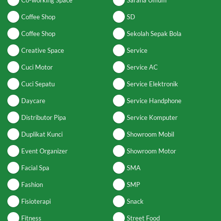
Co-working Space
Sarana Umum
Coffee Shop
SD
Coffee Shop
Sekolah Sepak Bola
Creative Space
Service
Cuci Motor
Service AC
Cuci Sepatu
Service Elektronik
Daycare
Service Handphone
Distributor Pipa
Service Komputer
Duplikat Kunci
Showroom Mobil
Event Organizer
Showroom Motor
Facial Spa
SMA
Fashion
SMP
Fisioterapi
Snack
Fitness
Street Food