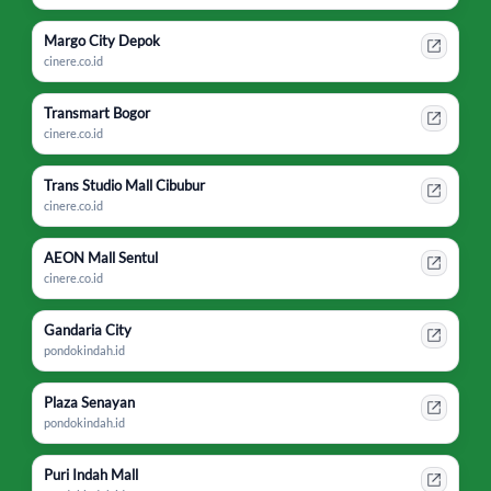
Margo City Depok
cinere.co.id
Transmart Bogor
cinere.co.id
Trans Studio Mall Cibubur
cinere.co.id
AEON Mall Sentul
cinere.co.id
Gandaria City
pondokindah.id
Plaza Senayan
pondokindah.id
Puri Indah Mall