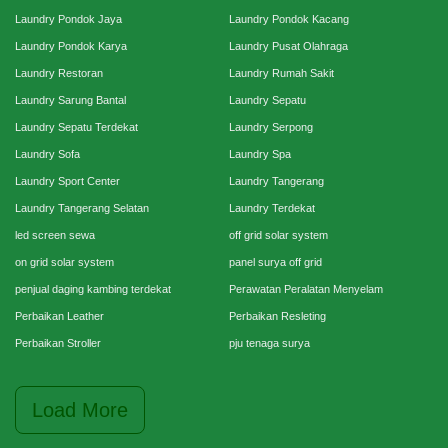
Laundry Pondok Jaya
Laundry Pondok Kacang
Laundry Pondok Karya
Laundry Pusat Olahraga
Laundry Restoran
Laundry Rumah Sakit
Laundry Sarung Bantal
Laundry Sepatu
Laundry Sepatu Terdekat
Laundry Serpong
Laundry Sofa
Laundry Spa
Laundry Sport Center
Laundry Tangerang
Laundry Tangerang Selatan
Laundry Terdekat
led screen sewa
off grid solar system
on grid solar system
panel surya off grid
penjual daging kambing terdekat
Perawatan Peralatan Menyelam
Perbaikan Leather
Perbaikan Resleting
Perbaikan Stroller
pju tenaga surya
Load More