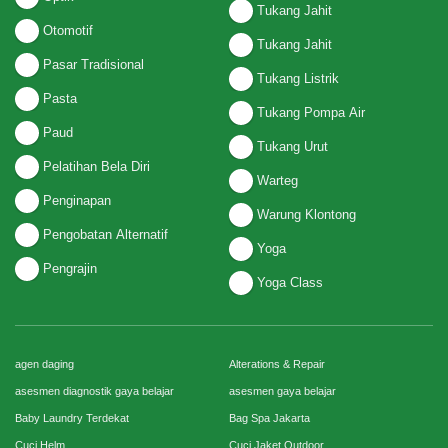
Tukang Jahit
Otomotif
Tukang Jahit
Pasar Tradisional
Tukang Listrik
Pasta
Tukang Pompa Air
Paud
Tukang Urut
Pelatihan Bela Diri
Warteg
Penginapan
Warung Klontong
Pengobatan Alternatif
Yoga
Pengrajin
Yoga Class
agen daging
Alterations & Repair
asesmen diagnostik gaya belajar
asesmen gaya belajar
Baby Laundry Terdekat
Bag Spa Jakarta
Cuci Helm
Cuci Jaket Outdoor