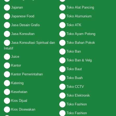
Jajanan
Toko Alat Pancing
Japanese Food
Toko Alumunium
Jasa Desain Grafis
Toko ATK
Jasa Konsultan
Toko Ayam Potong
Jasa Konsultasi Spiritual dan
Toko Bahan Pokok
Intuitif
Toko Ban
Juice
Toko Ban & Velg
Kantor
Toko Baut
Kantor Pemerintahan
Toko Buah
Katering
Toko CCTV
Kesehatan
Toko Elektronik
Kios Dijual
Toko Fashion
Kios Disewakan
Toko Fashion