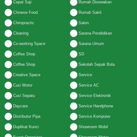
Cepat Saji
Rumah Disewakan
Chinese Food
Rumah Sakit
Chiropractic
Salon
Cleaning
Sarana Pendidikan
Co-working Space
Sarana Umum
Coffee Shop
SD
Coffee Shop
Sekolah Sepak Bola
Creative Space
Service
Cuci Motor
Service AC
Cuci Sepatu
Service Elektronik
Daycare
Service Handphone
Distributor Pipa
Service Komputer
Duplikat Kunci
Showroom Mobil