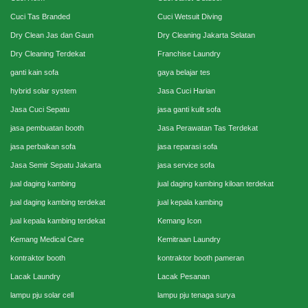
Cuci Tas Branded
Cuci Wetsuit Diving
Dry Clean Jas dan Gaun
Dry Cleaning Jakarta Selatan
Dry Cleaning Terdekat
Franchise Laundry
ganti kain sofa
gaya belajar tes
hybrid solar system
Jasa Cuci Harian
Jasa Cuci Sepatu
jasa ganti kulit sofa
jasa pembuatan booth
Jasa Perawatan Tas Terdekat
jasa perbaikan sofa
jasa reparasi sofa
Jasa Semir Sepatu Jakarta
jasa service sofa
jual daging kambing
jual daging kambing kiloan terdekat
jual daging kambing terdekat
jual kepala kambing
jual kepala kambing terdekat
Kemang Icon
Kemang Medical Care
Kemitraan Laundry
kontraktor booth
kontraktor booth pameran
Lacak Laundry
Lacak Pesanan
lampu pju solar cell
lampu pju tenaga surya