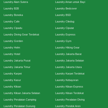
Laundry Alam Sutera
Laundry Aman untuk Bayi
Laundry B2B
Laundry Bedcover
Laundry Boneka
Laundry BSD
Laundry Cafe
Laundry Ciledug
Laundry Cipadu
Laundry Ciputat
Laundry Diving Gear Terdekat
Laundry Express
Laundry Gorden
Laundry Gym
Laundry Helm
Laundry Hiking Gear
Laundry Hotel
Laundry Jakarta Barat
Laundry Jakarta Pusat
Laundry Jakarta Selatan
Laundry Jakarta Timur
Laundry Jakarta Utara
Laundry Karpet
Laundry Karpet Terdekat
Laundry Kasur
Laundry Kebayoran
Laundry Kiloan
Laundry Kiloan Express
Laundry Kiloan Jakarta Selatan
Laundry Kiloan Terdekat
Laundry Peralatan Camping
Laundry Peralatan Diving
Laundry Peralatan Gunung
Laundry Pondok Aren