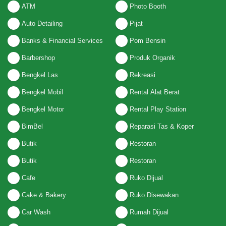
ATM
Photo Booth
Auto Detailing
Pijat
Banks & Financial Services
Pom Bensin
Barbershop
Produk Organik
Bengkel Las
Rekreasi
Bengkel Mobil
Rental Alat Berat
Bengkel Motor
Rental Play Station
BimBel
Reparasi Tas & Koper
Butik
Restoran
Butik
Restoran
Cafe
Ruko Dijual
Cake & Bakery
Ruko Disewakan
Car Wash
Rumah Dijual