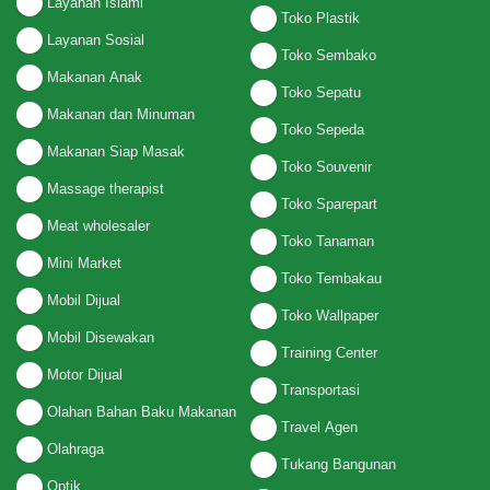
Layanan Islami
Toko Plastik
Layanan Sosial
Toko Sembako
Makanan Anak
Toko Sepatu
Makanan dan Minuman
Toko Sepeda
Makanan Siap Masak
Toko Souvenir
Massage therapist
Toko Sparepart
Meat wholesaler
Toko Tanaman
Mini Market
Toko Tembakau
Mobil Dijual
Toko Wallpaper
Mobil Disewakan
Training Center
Motor Dijual
Transportasi
Olahan Bahan Baku Makanan
Travel Agen
Olahraga
Tukang Bangunan
Optik