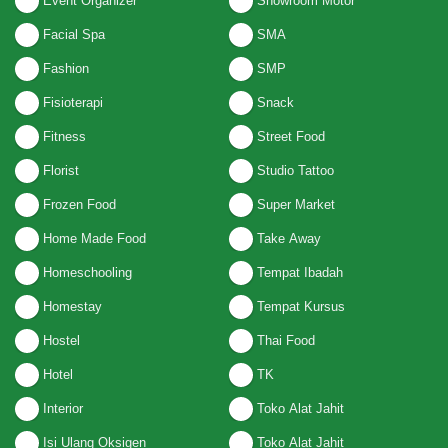
Event Organizer
Showroom Motor
Facial Spa
SMA
Fashion
SMP
Fisioterapi
Snack
Fitness
Street Food
Florist
Studio Tattoo
Frozen Food
Super Market
Home Made Food
Take Away
Homeschooling
Tempat Ibadah
Homestay
Tempat Kursus
Hostel
Thai Food
Hotel
TK
Interior
Toko Alat Jahit
Isi Ulang Oksigen
Toko Alat Jahit