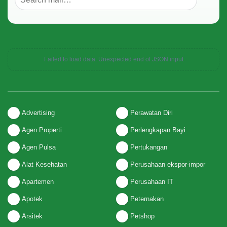
Failed to load data: Unexpected end of JSON input
Advertising
Perawatan Diri
Agen Properti
Perlengkapan Bayi
Agen Pulsa
Pertukangan
Alat Kesehatan
Perusahaan ekspor-impor
Apartemen
Perusahaan IT
Apotek
Peternakan
Arsitek
Petshop