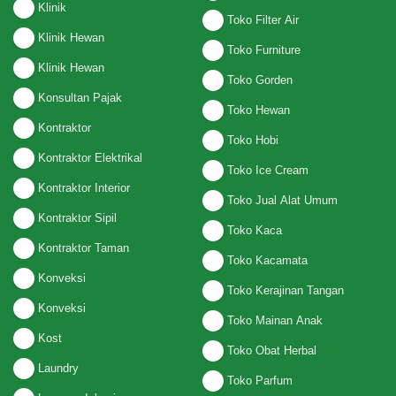
Klinik
Toko Filter Air
Klinik Hewan
Toko Furniture
Klinik Hewan
Toko Gorden
Konsultan Pajak
Toko Hewan
Kontraktor
Toko Hobi
Kontraktor Elektrikal
Toko Ice Cream
Kontraktor Interior
Toko Jual Alat Umum
Kontraktor Sipil
Toko Kaca
Kontraktor Taman
Toko Kacamata
Konveksi
Toko Kerajinan Tangan
Konveksi
Toko Mainan Anak
Kost
Toko Obat Herbal
Laundry
Toko Parfum