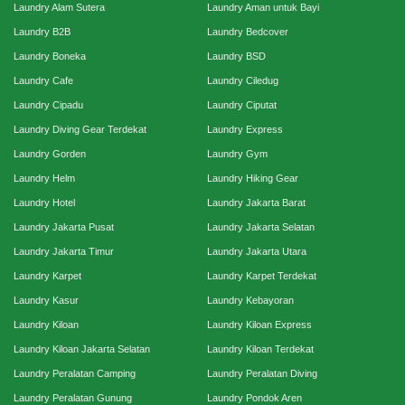
Laundry Alam Sutera
Laundry Aman untuk Bayi
Laundry B2B
Laundry Bedcover
Laundry Boneka
Laundry BSD
Laundry Cafe
Laundry Ciledug
Laundry Cipadu
Laundry Ciputat
Laundry Diving Gear Terdekat
Laundry Express
Laundry Gorden
Laundry Gym
Laundry Helm
Laundry Hiking Gear
Laundry Hotel
Laundry Jakarta Barat
Laundry Jakarta Pusat
Laundry Jakarta Selatan
Laundry Jakarta Timur
Laundry Jakarta Utara
Laundry Karpet
Laundry Karpet Terdekat
Laundry Kasur
Laundry Kebayoran
Laundry Kiloan
Laundry Kiloan Express
Laundry Kiloan Jakarta Selatan
Laundry Kiloan Terdekat
Laundry Peralatan Camping
Laundry Peralatan Diving
Laundry Peralatan Gunung
Laundry Pondok Aren