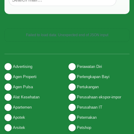
Failed to load data: Unexpected end of JSON input
Advertising
Perawatan Diri
Agen Properti
Perlengkapan Bayi
Agen Pulsa
Pertukangan
Alat Kesehatan
Perusahaan ekspor-impor
Apartemen
Perusahaan IT
Apotek
Peternakan
Arsitek
Petshop