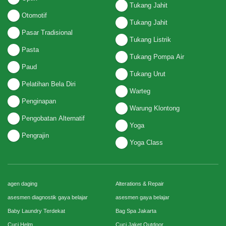
Tukang Jahit
Otomotif
Tukang Jahit
Pasar Tradisional
Tukang Listrik
Pasta
Tukang Pompa Air
Paud
Tukang Urut
Pelatihan Bela Diri
Warteg
Penginapan
Warung Klontong
Pengobatan Alternatif
Yoga
Pengrajin
Yoga Class
agen daging
Alterations & Repair
asesmen diagnostik gaya belajar
asesmen gaya belajar
Baby Laundry Terdekat
Bag Spa Jakarta
Cuci Helm
Cuci Jaket Outdoor