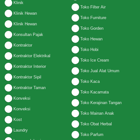
Klinik
Toko Filter Air
Klinik Hewan
Toko Furniture
Klinik Hewan
Toko Gorden
Konsultan Pajak
Toko Hewan
Kontraktor
Toko Hobi
Kontraktor Elektrikal
Toko Ice Cream
Kontraktor Interior
Toko Jual Alat Umum
Kontraktor Sipil
Toko Kaca
Kontraktor Taman
Toko Kacamata
Konveksi
Toko Kerajinan Tangan
Konveksi
Toko Mainan Anak
Kost
Toko Obat Herbal
Laundry
Toko Parfum