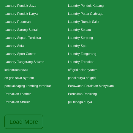
Laundry Pondok Jaya
Laundry Pondok Kacang
Laundry Pondok Karya
Laundry Pusat Olahraga
Laundry Restoran
Laundry Rumah Sakit
Laundry Sarung Bantal
Laundry Sepatu
Laundry Sepatu Terdekat
Laundry Serpong
Laundry Sofa
Laundry Spa
Laundry Sport Center
Laundry Tangerang
Laundry Tangerang Selatan
Laundry Terdekat
led screen sewa
off grid solar system
on grid solar system
panel surya off grid
penjual daging kambing terdekat
Perawatan Peralatan Menyelam
Perbaikan Leather
Perbaikan Resleting
Perbaikan Stroller
pju tenaga surya
Load More