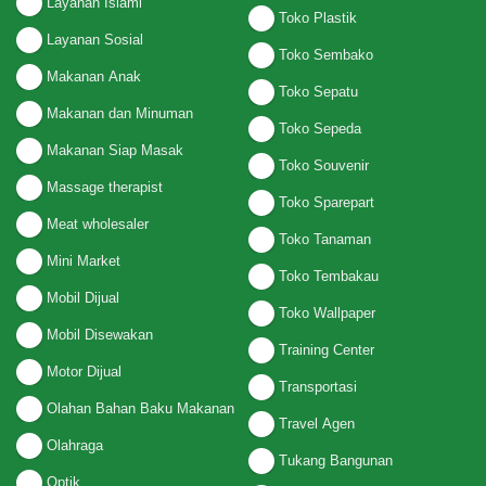
Layanan Islami
Toko Plastik
Layanan Sosial
Toko Sembako
Makanan Anak
Toko Sepatu
Makanan dan Minuman
Toko Sepeda
Makanan Siap Masak
Toko Souvenir
Massage therapist
Toko Sparepart
Meat wholesaler
Toko Tanaman
Mini Market
Toko Tembakau
Mobil Dijual
Toko Wallpaper
Mobil Disewakan
Training Center
Motor Dijual
Transportasi
Olahan Bahan Baku Makanan
Travel Agen
Olahraga
Tukang Bangunan
Optik