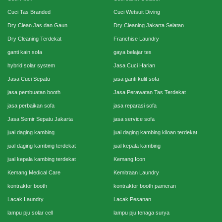
Cuci Tas Branded
Cuci Wetsuit Diving
Dry Clean Jas dan Gaun
Dry Cleaning Jakarta Selatan
Dry Cleaning Terdekat
Franchise Laundry
ganti kain sofa
gaya belajar tes
hybrid solar system
Jasa Cuci Harian
Jasa Cuci Sepatu
jasa ganti kulit sofa
jasa pembuatan booth
Jasa Perawatan Tas Terdekat
jasa perbaikan sofa
jasa reparasi sofa
Jasa Semir Sepatu Jakarta
jasa service sofa
jual daging kambing
jual daging kambing kiloan terdekat
jual daging kambing terdekat
jual kepala kambing
jual kepala kambing terdekat
Kemang Icon
Kemang Medical Care
Kemitraan Laundry
kontraktor booth
kontraktor booth pameran
Lacak Laundry
Lacak Pesanan
lampu pju solar cell
lampu pju tenaga surya