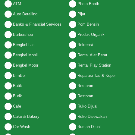
ATM
Photo Booth
Auto Detailing
Pijat
Banks & Financial Services
Pom Bensin
Barbershop
Produk Organik
Bengkel Las
Rekreasi
Bengkel Mobil
Rental Alat Berat
Bengkel Motor
Rental Play Station
BimBel
Reparasi Tas & Koper
Butik
Restoran
Butik
Restoran
Cafe
Ruko Dijual
Cake & Bakery
Ruko Disewakan
Car Wash
Rumah Dijual