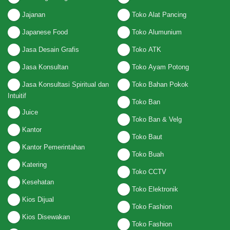
Jajanan
Toko Alat Pancing
Japanese Food
Toko Alumunium
Jasa Desain Grafis
Toko ATK
Jasa Konsultan
Toko Ayam Potong
Jasa Konsultasi Spiritual dan
Toko Bahan Pokok
Intuitif
Toko Ban
Juice
Toko Ban & Velg
Kantor
Toko Baut
Kantor Pemerintahan
Toko Buah
Katering
Toko CCTV
Kesehatan
Toko Elektronik
Kios Dijual
Toko Fashion
Kios Disewakan
Toko Fashion