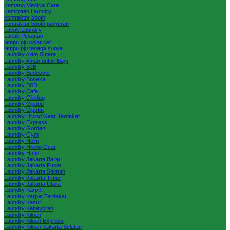
Kemang Medical Care
Kemitraan Laundry
kontraktor booth
kontraktor booth pameran
Lacak Laundry
Lacak Pesanan
lampu pju solar cell
lampu pju tenaga surya
Laundry Alam Sutera
Laundry Aman untuk Bayi
Laundry B2B
Laundry Bedcover
Laundry Boneka
Laundry BSD
Laundry Cafe
Laundry Ciledug
Laundry Cipadu
Laundry Ciputat
Laundry Diving Gear Terdekat
Laundry Express
Laundry Gorden
Laundry Gym
Laundry Helm
Laundry Hiking Gear
Laundry Hotel
Laundry Jakarta Barat
Laundry Jakarta Pusat
Laundry Jakarta Selatan
Laundry Jakarta Timur
Laundry Jakarta Utara
Laundry Karpet
Laundry Karpet Terdekat
Laundry Kasur
Laundry Kebayoran
Laundry Kiloan
Laundry Kiloan Express
Laundry Kiloan Jakarta Selatan