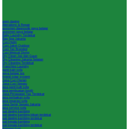
agen daging
Alterations & Repair
asesmen diagnostik gaya belajar
asesmen gaya belajar
Baby Laundry Terdekat
Bag Spa Jakarta
Cuci Helm
Cuci Jaket Outdoor
Cuci Tas Branded
Cuci Wetsuit Diving
Dry Clean Jas dan Gaun
Dry Cleaning Jakarta Selatan
Dry Cleaning Terdekat
Franchise Laundry
ganti kain sofa
gaya belajar tes
hybrid solar system
Jasa Cuci Harian
Jasa Cuci Sepatu
jasa ganti kulit sofa
jasa pembuatan booth
Jasa Perawatan Tas Terdekat
jasa perbaikan sofa
jasa reparasi sofa
Jasa Semir Sepatu Jakarta
jasa service sofa
jual daging kambing
jual daging kambing kiloan terdekat
jual daging kambing terdekat
jual kepala kambing
jual kepala kambing terdekat
Kemang Icon