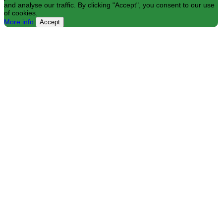
and analyse our traffic. By clicking "Accept", you consent to our use
of cookies.
More info
Accept