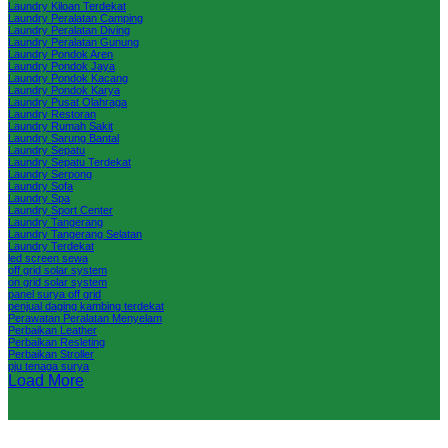
Laundry Kiloan Terdekat
Laundry Peralatan Camping
Laundry Peralatan Diving
Laundry Peralatan Gunung
Laundry Pondok Aren
Laundry Pondok Jaya
Laundry Pondok Kacang
Laundry Pondok Karya
Laundry Pusat Olahraga
Laundry Restoran
Laundry Rumah Sakit
Laundry Sarung Bantal
Laundry Sepatu
Laundry Sepatu Terdekat
Laundry Serpong
Laundry Sofa
Laundry Spa
Laundry Sport Center
Laundry Tangerang
Laundry Tangerang Selatan
Laundry Terdekat
led screen sewa
off grid solar system
on grid solar system
panel surya off grid
penjual daging kambing terdekat
Perawatan Peralatan Menyelam
Perbaikan Leather
Perbaikan Resleting
Perbaikan Stroller
pju tenaga surya
Load More