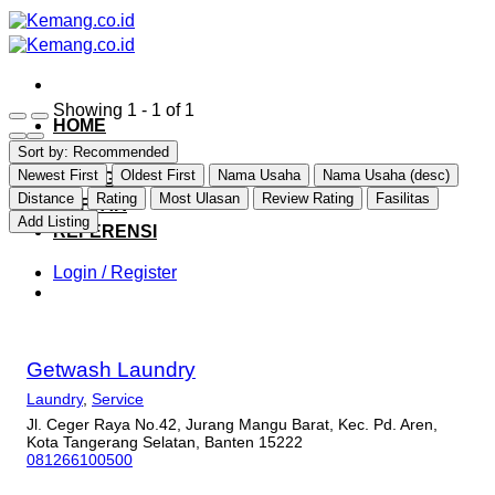
Skip
to
content
Showing 1 - 1 of 1
HOME
EXPLORE
Sort by:
Recommended
Newest First
Oldest First
Nama Usaha
Nama Usaha (desc)
CATEGORY
Distance
Rating
Most Ulasan
Review Rating
Fasilitas
DAFTAR
Add Listing
REFERENSI
Login / Register
Getwash Laundry
Laundry
,
Service
Jl. Ceger Raya No.42, Jurang Mangu Barat, Kec. Pd. Aren,
Kota Tangerang Selatan, Banten 15222
081266100500