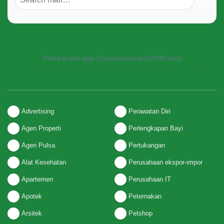
Failed to load data: Unexpected end of JSON input
Advertising
Perawatan Diri
Agen Properti
Perlengkapan Bayi
Agen Pulsa
Pertukangan
Alat Kesehatan
Perusahaan ekspor-impor
Apartemen
Perusahaan IT
Apotek
Peternakan
Arsitek
Petshop