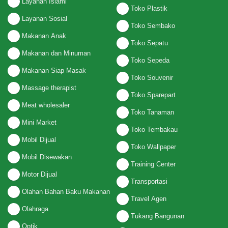
Layanan Islami
Toko Plastik
Layanan Sosial
Toko Sembako
Makanan Anak
Toko Sepatu
Makanan dan Minuman
Toko Sepeda
Makanan Siap Masak
Toko Souvenir
Massage therapist
Toko Sparepart
Meat wholesaler
Toko Tanaman
Mini Market
Toko Tembakau
Mobil Dijual
Toko Wallpaper
Mobil Disewakan
Training Center
Motor Dijual
Transportasi
Olahan Bahan Baku Makanan
Travel Agen
Olahraga
Tukang Bangunan
Optik