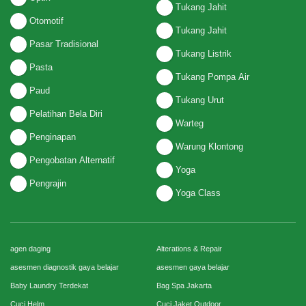
Tukang Jahit
Otomotif
Tukang Jahit
Pasar Tradisional
Tukang Listrik
Pasta
Tukang Pompa Air
Paud
Tukang Urut
Pelatihan Bela Diri
Warteg
Penginapan
Warung Klontong
Pengobatan Alternatif
Yoga
Pengrajin
Yoga Class
agen daging
Alterations & Repair
asesmen diagnostik gaya belajar
asesmen gaya belajar
Baby Laundry Terdekat
Bag Spa Jakarta
Cuci Helm
Cuci Jaket Outdoor