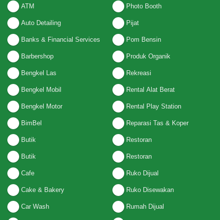
ATM
Photo Booth
Auto Detailing
Pijat
Banks & Financial Services
Pom Bensin
Barbershop
Produk Organik
Bengkel Las
Rekreasi
Bengkel Mobil
Rental Alat Berat
Bengkel Motor
Rental Play Station
BimBel
Reparasi Tas & Koper
Butik
Restoran
Butik
Restoran
Cafe
Ruko Dijual
Cake & Bakery
Ruko Disewakan
Car Wash
Rumah Dijual