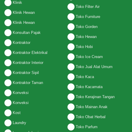
Klinik
Toko Filter Air
Klinik Hewan
Toko Furniture
Klinik Hewan
Toko Gorden
Konsultan Pajak
Toko Hewan
Kontraktor
Toko Hobi
Kontraktor Elektrikal
Toko Ice Cream
Kontraktor Interior
Toko Jual Alat Umum
Kontraktor Sipil
Toko Kaca
Kontraktor Taman
Toko Kacamata
Konveksi
Toko Kerajinan Tangan
Konveksi
Toko Mainan Anak
Kost
Toko Obat Herbal
Laundry
Toko Parfum