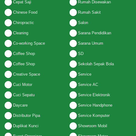
Cepat Saji
Rumah Disewakan
Chinese Food
Rumah Sakit
Chiropractic
Salon
Cleaning
Sarana Pendidikan
Co-working Space
Sarana Umum
Coffee Shop
SD
Coffee Shop
Sekolah Sepak Bola
Creative Space
Service
Cuci Motor
Service AC
Cuci Sepatu
Service Elektronik
Daycare
Service Handphone
Distributor Pipa
Service Komputer
Duplikat Kunci
Showroom Mobil