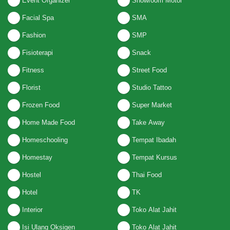
Event Organizer
Showroom Motor
Facial Spa
SMA
Fashion
SMP
Fisioterapi
Snack
Fitness
Street Food
Florist
Studio Tattoo
Frozen Food
Super Market
Home Made Food
Take Away
Homeschooling
Tempat Ibadah
Homestay
Tempat Kursus
Hostel
Thai Food
Hotel
TK
Interior
Toko Alat Jahit
Isi Ulang Oksigen
Toko Alat Jahit