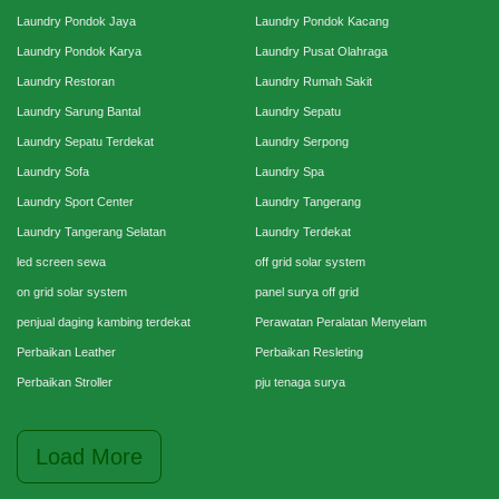
Laundry Pondok Jaya
Laundry Pondok Kacang
Laundry Pondok Karya
Laundry Pusat Olahraga
Laundry Restoran
Laundry Rumah Sakit
Laundry Sarung Bantal
Laundry Sepatu
Laundry Sepatu Terdekat
Laundry Serpong
Laundry Sofa
Laundry Spa
Laundry Sport Center
Laundry Tangerang
Laundry Tangerang Selatan
Laundry Terdekat
led screen sewa
off grid solar system
on grid solar system
panel surya off grid
penjual daging kambing terdekat
Perawatan Peralatan Menyelam
Perbaikan Leather
Perbaikan Resleting
Perbaikan Stroller
pju tenaga surya
Load More