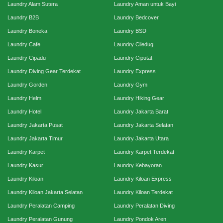
Laundry Alam Sutera
Laundry Aman untuk Bayi
Laundry B2B
Laundry Bedcover
Laundry Boneka
Laundry BSD
Laundry Cafe
Laundry Ciledug
Laundry Cipadu
Laundry Ciputat
Laundry Diving Gear Terdekat
Laundry Express
Laundry Gorden
Laundry Gym
Laundry Helm
Laundry Hiking Gear
Laundry Hotel
Laundry Jakarta Barat
Laundry Jakarta Pusat
Laundry Jakarta Selatan
Laundry Jakarta Timur
Laundry Jakarta Utara
Laundry Karpet
Laundry Karpet Terdekat
Laundry Kasur
Laundry Kebayoran
Laundry Kiloan
Laundry Kiloan Express
Laundry Kiloan Jakarta Selatan
Laundry Kiloan Terdekat
Laundry Peralatan Camping
Laundry Peralatan Diving
Laundry Peralatan Gunung
Laundry Pondok Aren