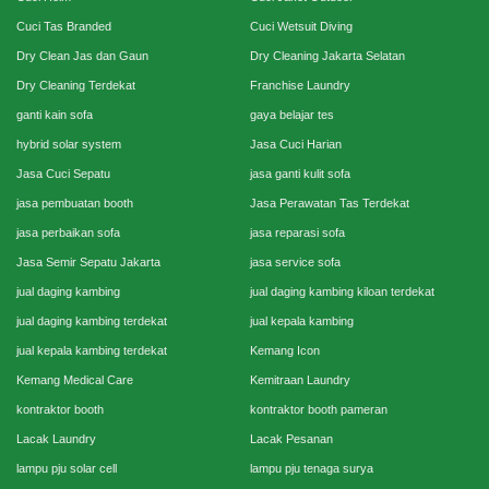
Cuci Tas Branded
Cuci Wetsuit Diving
Dry Clean Jas dan Gaun
Dry Cleaning Jakarta Selatan
Dry Cleaning Terdekat
Franchise Laundry
ganti kain sofa
gaya belajar tes
hybrid solar system
Jasa Cuci Harian
Jasa Cuci Sepatu
jasa ganti kulit sofa
jasa pembuatan booth
Jasa Perawatan Tas Terdekat
jasa perbaikan sofa
jasa reparasi sofa
Jasa Semir Sepatu Jakarta
jasa service sofa
jual daging kambing
jual daging kambing kiloan terdekat
jual daging kambing terdekat
jual kepala kambing
jual kepala kambing terdekat
Kemang Icon
Kemang Medical Care
Kemitraan Laundry
kontraktor booth
kontraktor booth pameran
Lacak Laundry
Lacak Pesanan
lampu pju solar cell
lampu pju tenaga surya