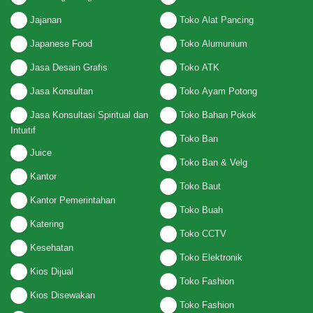
Jajanan
Toko Alat Pancing
Japanese Food
Toko Alumunium
Jasa Desain Grafis
Toko ATK
Jasa Konsultan
Toko Ayam Potong
Jasa Konsultasi Spiritual dan
Toko Bahan Pokok
Intuitif
Toko Ban
Juice
Toko Ban & Velg
Kantor
Toko Baut
Kantor Pemerintahan
Toko Buah
Katering
Toko CCTV
Kesehatan
Toko Elektronik
Kios Dijual
Toko Fashion
Kios Disewakan
Toko Fashion