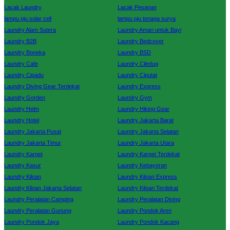
Lacak Laundry
Lacak Pesanan
lampu pju solar cell
lampu pju tenaga surya
Laundry Alam Sutera
Laundry Aman untuk Bayi
Laundry B2B
Laundry Bedcover
Laundry Boneka
Laundry BSD
Laundry Cafe
Laundry Ciledug
Laundry Cipadu
Laundry Ciputat
Laundry Diving Gear Terdekat
Laundry Express
Laundry Gorden
Laundry Gym
Laundry Helm
Laundry Hiking Gear
Laundry Hotel
Laundry Jakarta Barat
Laundry Jakarta Pusat
Laundry Jakarta Selatan
Laundry Jakarta Timur
Laundry Jakarta Utara
Laundry Karpet
Laundry Karpet Terdekat
Laundry Kasur
Laundry Kebayoran
Laundry Kiloan
Laundry Kiloan Express
Laundry Kiloan Jakarta Selatan
Laundry Kiloan Terdekat
Laundry Peralatan Camping
Laundry Peralatan Diving
Laundry Peralatan Gunung
Laundry Pondok Aren
Laundry Pondok Jaya
Laundry Pondok Kacang