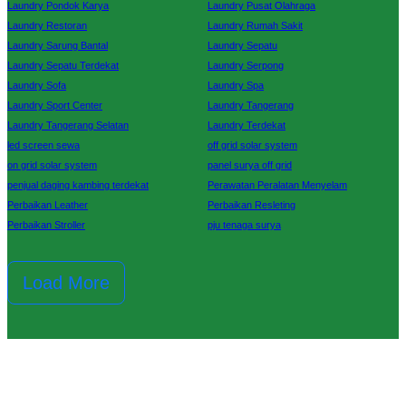
Laundry Pondok Karya
Laundry Pusat Olahraga
Laundry Restoran
Laundry Rumah Sakit
Laundry Sarung Bantal
Laundry Sepatu
Laundry Sepatu Terdekat
Laundry Serpong
Laundry Sofa
Laundry Spa
Laundry Sport Center
Laundry Tangerang
Laundry Tangerang Selatan
Laundry Terdekat
led screen sewa
off grid solar system
on grid solar system
panel surya off grid
penjual daging kambing terdekat
Perawatan Peralatan Menyelam
Perbaikan Leather
Perbaikan Resleting
Perbaikan Stroller
pju tenaga surya
Load More