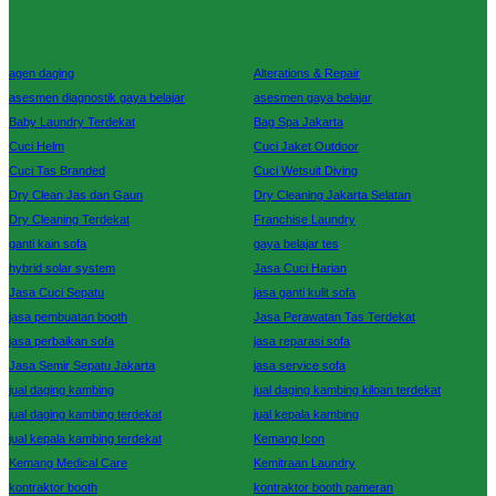
agen daging
Alterations & Repair
asesmen diagnostik gaya belajar
asesmen gaya belajar
Baby Laundry Terdekat
Bag Spa Jakarta
Cuci Helm
Cuci Jaket Outdoor
Cuci Tas Branded
Cuci Wetsuit Diving
Dry Clean Jas dan Gaun
Dry Cleaning Jakarta Selatan
Dry Cleaning Terdekat
Franchise Laundry
ganti kain sofa
gaya belajar tes
hybrid solar system
Jasa Cuci Harian
Jasa Cuci Sepatu
jasa ganti kulit sofa
jasa pembuatan booth
Jasa Perawatan Tas Terdekat
jasa perbaikan sofa
jasa reparasi sofa
Jasa Semir Sepatu Jakarta
jasa service sofa
jual daging kambing
jual daging kambing kiloan terdekat
jual daging kambing terdekat
jual kepala kambing
jual kepala kambing terdekat
Kemang Icon
Kemang Medical Care
Kemitraan Laundry
kontraktor booth
kontraktor booth pameran