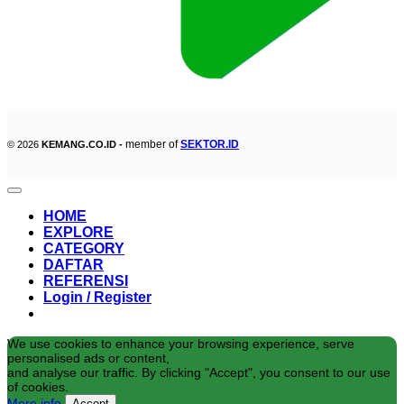
member of
SEKTOR.ID
© 2026
KEMANG.CO.ID -
HOME
EXPLORE
CATEGORY
DAFTAR
REFERENSI
Login / Register
We use cookies to enhance your browsing experience, serve
personalised ads or content,
and analyse our traffic. By clicking "Accept", you consent to our use
of cookies.
More info
Accept