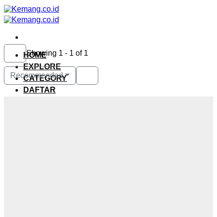
Skip
to
content
Showing 1 - 1 of 1
HOME
EXPLORE
Recommended
CATEGORY
DAFTAR
REFERENSI
Login / Register