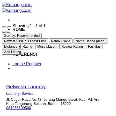
Skip
to
content
Showing 1 - 1 of 1
HOME
EXPLORE
Sort by:
Recommended
Newest First
Oldest First
Nama Usaha
Nama Usaha (desc)
CATEGORY
Distance
Rating
Most Ulasan
Review Rating
Fasilitas
DAFTAR
Add Listing
REFERENSI
Login / Register
Getwash Laundry
Laundry
,
Service
Jl. Ceger Raya No.42, Jurang Mangu Barat, Kec. Pd. Aren,
Kota Tangerang Selatan, Banten 15222
081266100500