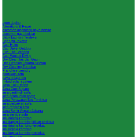
agen daging
Alterations & Repair
asesmen diagnostik gaya belajar
asesmen gaya belajar
Baby Laundry Terdekat
Bag Spa Jakarta
Cuci Helm
Cuci Jaket Outdoor
Cuci Tas Branded
Cuci Wetsuit Diving
Dry Clean Jas dan Gaun
Dry Cleaning Jakarta Selatan
Dry Cleaning Terdekat
Franchise Laundry
ganti kain sofa
gaya belajar tes
hybrid solar system
Jasa Cuci Harian
Jasa Cuci Sepatu
jasa ganti kulit sofa
jasa pembuatan booth
Jasa Perawatan Tas Terdekat
jasa perbaikan sofa
jasa reparasi sofa
Jasa Semir Sepatu Jakarta
jasa service sofa
jual daging kambing
jual daging kambing kiloan terdekat
jual daging kambing terdekat
jual kepala kambing
jual kepala kambing terdekat
Kemang Icon