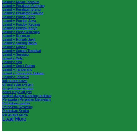
Laundry Kiloan Terdekat
Laundry Peralatan Camping
Laundry Peralatan Diving
Laundry Peralatan Gunung
Laundry Pondok Aren
Laundry Pondok Jaya
Laundry Pondok Kacang
Laundry Pondok Karya
Laundry Pusat Olahraga
Laundry Restoran
Laundry Rumah Sakit
Laundry Sarung Bantal
Laundry Sepatu
Laundry Sepatu Terdekat
Laundry Serpong
Laundry Sofa
Laundry Spa
Laundry Sport Center
Laundry Tangerang
Laundry Tangerang Selatan
Laundry Terdekat
led screen sewa
off grid solar system
on grid solar system
panel surya off grid
penjual daging kambing terdekat
Perawatan Peralatan Menyelam
Perbaikan Leather
Perbaikan Resleting
Perbaikan Stroller
pju tenaga surya
Load More