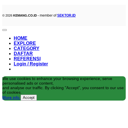
member of
SEKTOR.ID
© 2026
KEMANG.CO.ID -
HOME
EXPLORE
CATEGORY
DAFTAR
REFERENSI
Login / Register
We use cookies to enhance your browsing experience, serve
personalised ads or content,
and analyse our traffic. By clicking "Accept", you consent to our use
of cookies.
More info
Accept