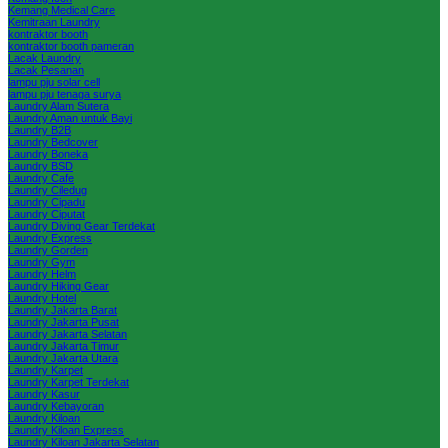
Kemang Medical Care
Kemitraan Laundry
kontraktor booth
kontraktor booth pameran
Lacak Laundry
Lacak Pesanan
lampu pju solar cell
lampu pju tenaga surya
Laundry Alam Sutera
Laundry Aman untuk Bayi
Laundry B2B
Laundry Bedcover
Laundry Boneka
Laundry BSD
Laundry Cafe
Laundry Ciledug
Laundry Cipadu
Laundry Ciputat
Laundry Diving Gear Terdekat
Laundry Express
Laundry Gorden
Laundry Gym
Laundry Helm
Laundry Hiking Gear
Laundry Hotel
Laundry Jakarta Barat
Laundry Jakarta Pusat
Laundry Jakarta Selatan
Laundry Jakarta Timur
Laundry Jakarta Utara
Laundry Karpet
Laundry Karpet Terdekat
Laundry Kasur
Laundry Kebayoran
Laundry Kiloan
Laundry Kiloan Express
Laundry Kiloan Jakarta Selatan