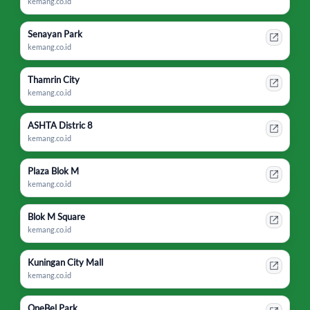
kemang.co.id
Senayan Park
kemang.co.id
Thamrin City
kemang.co.id
ASHTA Distric 8
kemang.co.id
Plaza Blok M
kemang.co.id
Blok M Square
kemang.co.id
Kuningan City Mall
kemang.co.id
OneBel Park