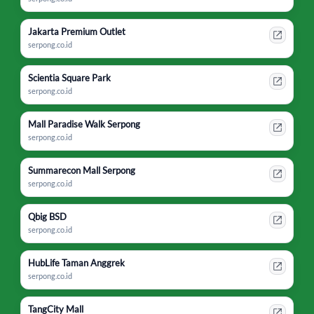
Jakarta Premium Outlet
serpong.co.id
Scientia Square Park
serpong.co.id
Mall Paradise Walk Serpong
serpong.co.id
Summarecon Mall Serpong
serpong.co.id
Qbig BSD
serpong.co.id
HubLife Taman Anggrek
serpong.co.id
TangCity Mall