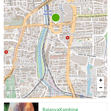
+
−
Leaflet
RajanyaKambing