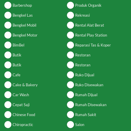
Barbershop
Produk Organik
Bengkel Las
Rekreasi
Bengkel Mobil
Rental Alat Berat
Bengkel Motor
Rental Play Station
BimBel
Reparasi Tas & Koper
Butik
Restoran
Butik
Restoran
Cafe
Ruko Dijual
Cake & Bakery
Ruko Disewakan
Car Wash
Rumah Dijual
Cepat Saji
Rumah Disewakan
Chinese Food
Rumah Sakit
Chiropractic
Salon