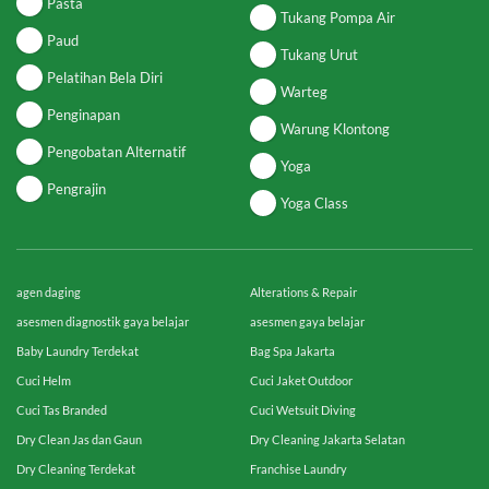
Pasta
Tukang Pompa Air
Paud
Tukang Urut
Pelatihan Bela Diri
Warteg
Penginapan
Warung Klontong
Pengobatan Alternatif
Yoga
Pengrajin
Yoga Class
agen daging
Alterations & Repair
asesmen diagnostik gaya belajar
asesmen gaya belajar
Baby Laundry Terdekat
Bag Spa Jakarta
Cuci Helm
Cuci Jaket Outdoor
Cuci Tas Branded
Cuci Wetsuit Diving
Dry Clean Jas dan Gaun
Dry Cleaning Jakarta Selatan
Dry Cleaning Terdekat
Franchise Laundry