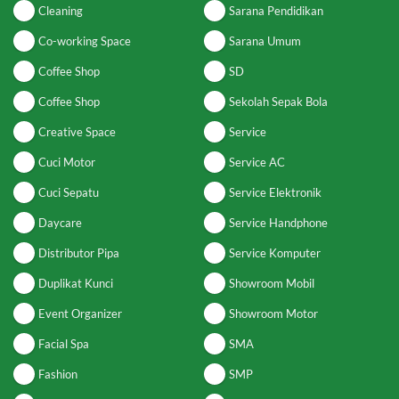
Cleaning
Sarana Pendidikan
Co-working Space
Sarana Umum
Coffee Shop
SD
Coffee Shop
Sekolah Sepak Bola
Creative Space
Service
Cuci Motor
Service AC
Cuci Sepatu
Service Elektronik
Daycare
Service Handphone
Distributor Pipa
Service Komputer
Duplikat Kunci
Showroom Mobil
Event Organizer
Showroom Motor
Facial Spa
SMA
Fashion
SMP