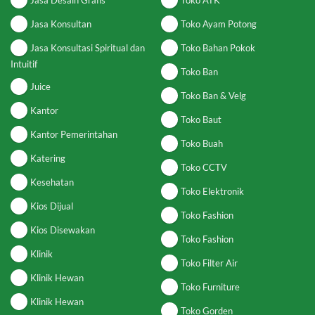
Jasa Desain Grafis
Toko ATK
Jasa Konsultan
Toko Ayam Potong
Jasa Konsultasi Spiritual dan
Toko Bahan Pokok
Intuitif
Toko Ban
Juice
Toko Ban & Velg
Kantor
Toko Baut
Kantor Pemerintahan
Toko Buah
Katering
Toko CCTV
Kesehatan
Toko Elektronik
Kios Dijual
Toko Fashion
Kios Disewakan
Toko Fashion
Klinik
Toko Filter Air
Klinik Hewan
Toko Furniture
Klinik Hewan
Toko Gorden