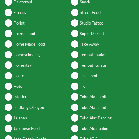
Fisioterapi
Snack
Fitness
Street Food
Florist
Studio Tattoo
Frozen Food
Super Market
Home Made Food
Take Away
Homeschooling
Tempat Ibadah
Homestay
Tempat Kursus
Hostel
Thai Food
Hotel
TK
Interior
Toko Alat Jahit
Isi Ulang Oksigen
Toko Alat Jahit
Jajanan
Toko Alat Pancing
Japanese Food
Toko Alumunium