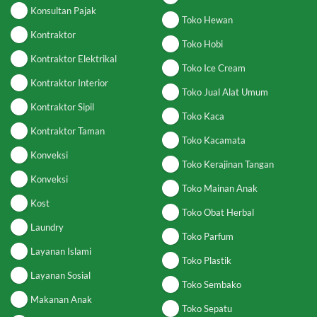
Konsultan Pajak
Toko Hewan
Kontraktor
Toko Hobi
Kontraktor Elektrikal
Toko Ice Cream
Kontraktor Interior
Toko Jual Alat Umum
Kontraktor Sipil
Toko Kaca
Kontraktor Taman
Toko Kacamata
Konveksi
Toko Kerajinan Tangan
Konveksi
Toko Mainan Anak
Kost
Toko Obat Herbal
Laundry
Toko Parfum
Layanan Islami
Toko Plastik
Layanan Sosial
Toko Sembako
Makanan Anak
Toko Sepatu