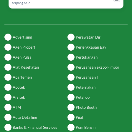
serpong.co.id
Advertising
Perawatan Diri
Agen Properti
Perlengkapan Bayi
Agen Pulsa
Pertukangan
Alat Kesehatan
Perusahaan ekspor-impor
Apartemen
Perusahaan IT
Apotek
Peternakan
Arsitek
Petshop
ATM
Photo Booth
Auto Detailing
Pijat
Banks & Financial Services
Pom Bensin