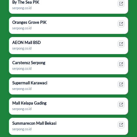
By The Sea PIK
serpong.co.id
Oranges Grove PIK
serpong.co.id
AEON Mall BSD
serpong.co.id
Carstensz Serpong
serpong.co.id
Supermall Karawaci
serpong.co.id
Mall Kelapa Gading
serpong.co.id
Summarecon Mall Bekasi
serpong.co.id