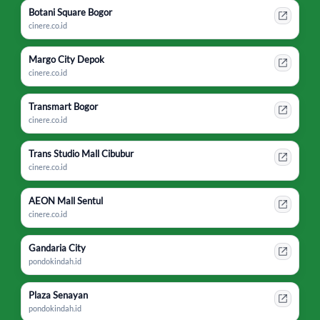
Botani Square Bogor
cinere.co.id
Margo City Depok
cinere.co.id
Transmart Bogor
cinere.co.id
Trans Studio Mall Cibubur
cinere.co.id
AEON Mall Sentul
cinere.co.id
Gandaria City
pondokindah.id
Plaza Senayan
pondokindah.id