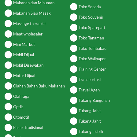
Makanan dan Minuman
Toko Sepeda
Makanan Siap Masak
Toko Souvenir
Massage therapist
Toko Sparepart
Meat wholesaler
Toko Tanaman
Mini Market
Toko Tembakau
Mobil Dijual
Toko Wallpaper
Mobil Disewakan
Training Center
Motor Dijual
Transportasi
Olahan Bahan Baku Makanan
Travel Agen
Olahraga
Tukang Bangunan
Optik
Tukang Jahit
Otomotif
Tukang Jahit
Pasar Tradisional
Tukang Listrik