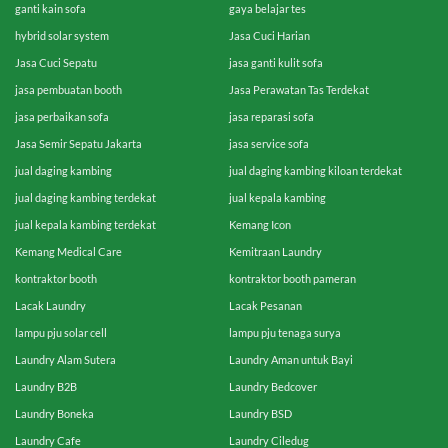
ganti kain sofa
gaya belajar tes
hybrid solar system
Jasa Cuci Harian
Jasa Cuci Sepatu
jasa ganti kulit sofa
jasa pembuatan booth
Jasa Perawatan Tas Terdekat
jasa perbaikan sofa
jasa reparasi sofa
Jasa Semir Sepatu Jakarta
jasa service sofa
jual daging kambing
jual daging kambing kiloan terdekat
jual daging kambing terdekat
jual kepala kambing
jual kepala kambing terdekat
Kemang Icon
Kemang Medical Care
Kemitraan Laundry
kontraktor booth
kontraktor booth pameran
Lacak Laundry
Lacak Pesanan
lampu pju solar cell
lampu pju tenaga surya
Laundry Alam Sutera
Laundry Aman untuk Bayi
Laundry B2B
Laundry Bedcover
Laundry Boneka
Laundry BSD
Laundry Cafe
Laundry Ciledug