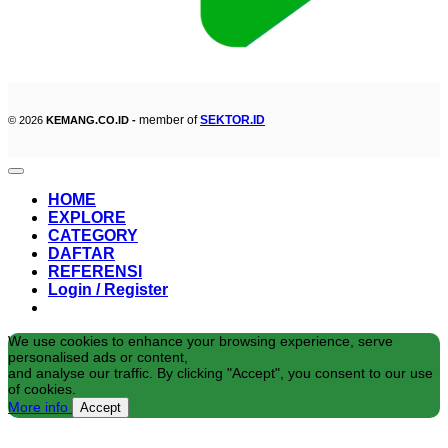
member of
SEKTOR.ID
© 2026
KEMANG.CO.ID -
HOME
EXPLORE
CATEGORY
DAFTAR
REFERENSI
Login / Register
We use cookies to enhance your browsing experience, serve
personalised ads or content,
and analyse our traffic. By clicking "Accept", you consent to our use
of cookies.
More info
Accept