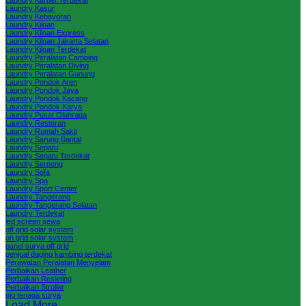
Laundry Kasur
Laundry Kebayoran
Laundry Kiloan
Laundry Kiloan Express
Laundry Kiloan Jakarta Selatan
Laundry Kiloan Terdekat
Laundry Peralatan Camping
Laundry Peralatan Diving
Laundry Peralatan Gunung
Laundry Pondok Aren
Laundry Pondok Jaya
Laundry Pondok Kacang
Laundry Pondok Karya
Laundry Pusat Olahraga
Laundry Restoran
Laundry Rumah Sakit
Laundry Sarung Bantal
Laundry Sepatu
Laundry Sepatu Terdekat
Laundry Serpong
Laundry Sofa
Laundry Spa
Laundry Sport Center
Laundry Tangerang
Laundry Tangerang Selatan
Laundry Terdekat
led screen sewa
off grid solar system
on grid solar system
panel surya off grid
penjual daging kambing terdekat
Perawatan Peralatan Menyelam
Perbaikan Leather
Perbaikan Resleting
Perbaikan Stroller
pju tenaga surya
Load More