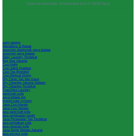
Failed to load data: Unexpected end of JSON input
agen daging
Alterations & Repair
asesmen diagnostik gaya belajar
asesmen gaya belajar
Baby Laundry Terdekat
Bag Spa Jakarta
Cuci Helm
Cuci Jaket Outdoor
Cuci Tas Branded
Cuci Wetsuit Diving
Dry Clean Jas dan Gaun
Dry Cleaning Jakarta Selatan
Dry Cleaning Terdekat
Franchise Laundry
ganti kain sofa
gaya belajar tes
hybrid solar system
Jasa Cuci Harian
Jasa Cuci Sepatu
jasa ganti kulit sofa
jasa pembuatan booth
Jasa Perawatan Tas Terdekat
jasa perbaikan sofa
jasa reparasi sofa
Jasa Semir Sepatu Jakarta
jasa service sofa