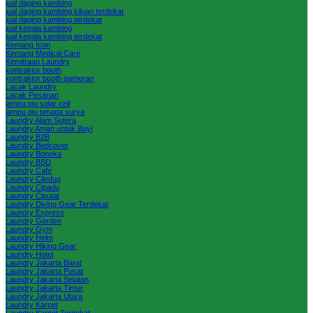
jual daging kambing
jual daging kambing kiloan terdekat
jual daging kambing terdekat
jual kepala kambing
jual kepala kambing terdekat
Kemang Icon
Kemang Medical Care
Kemitraan Laundry
kontraktor booth
kontraktor booth pameran
Lacak Laundry
Lacak Pesanan
lampu pju solar cell
lampu pju tenaga surya
Laundry Alam Sutera
Laundry Aman untuk Bayi
Laundry B2B
Laundry Bedcover
Laundry Boneka
Laundry BSD
Laundry Cafe
Laundry Ciledug
Laundry Cipadu
Laundry Ciputat
Laundry Diving Gear Terdekat
Laundry Express
Laundry Gorden
Laundry Gym
Laundry Helm
Laundry Hiking Gear
Laundry Hotel
Laundry Jakarta Barat
Laundry Jakarta Pusat
Laundry Jakarta Selatan
Laundry Jakarta Timur
Laundry Jakarta Utara
Laundry Karpet
Laundry Karpet Terdekat