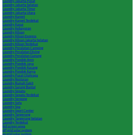
Laundry Jakarta Pusat
Laundry Jakarta Selatan
Laundry Jakarta Timur
Laundry Jakarta Utara
Laundry Karpet
Laundry Karpet Terdekat
Laundry Kasur
Laundry Kebayoran
Laundry Kiloan
Laundry Kiloan Express
Laundry Kiloan Jakarta Selatan
Laundry Kiloan Terdekat
Laundry Peralatan Camping
Laundry Peralatan Diving
Laundry Peralatan Gunung
Laundry Pondok Aren
Laundry Pondok Jaya
Laundry Pondok Kacang
Laundry Pondok Karya
Laundry Pusat Olahraga
Laundry Restoran
Laundry Rumah Sakit
Laundry Sarung Bantal
Laundry Sepatu
Laundry Sepatu Terdekat
Laundry Serpong
Laundry Sofa
Laundry Spa
Laundry Sport Center
Laundry Tangerang
Laundry Tangerang Selatan
Laundry Terdekat
led screen sewa
off grid solar system
on grid solar system