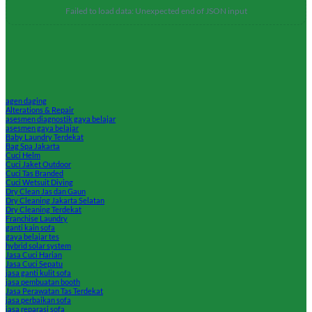
Failed to load data: Unexpected end of JSON input
agen daging
Alterations & Repair
asesmen diagnostik gaya belajar
asesmen gaya belajar
Baby Laundry Terdekat
Bag Spa Jakarta
Cuci Helm
Cuci Jaket Outdoor
Cuci Tas Branded
Cuci Wetsuit Diving
Dry Clean Jas dan Gaun
Dry Cleaning Jakarta Selatan
Dry Cleaning Terdekat
Franchise Laundry
ganti kain sofa
gaya belajar tes
hybrid solar system
Jasa Cuci Harian
Jasa Cuci Sepatu
jasa ganti kulit sofa
jasa pembuatan booth
Jasa Perawatan Tas Terdekat
jasa perbaikan sofa
jasa reparasi sofa