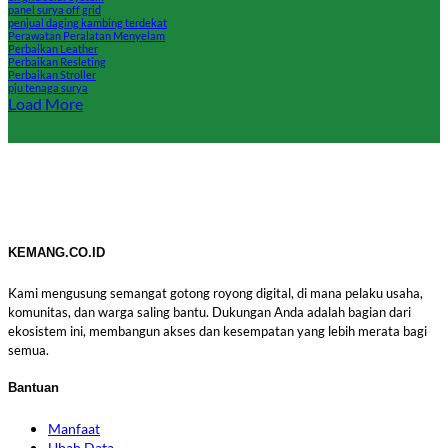
panel surya off grid
penjual daging kambing terdekat
Perawatan Peralatan Menyelam
Perbaikan Leather
Perbaikan Resleting
Perbaikan Stroller
pju tenaga surya
Load More
KEMANG.CO.ID
Kami mengusung semangat gotong royong digital, di mana pelaku usaha,
komunitas, dan warga saling bantu. Dukungan Anda adalah bagian dari
ekosistem ini, membangun akses dan kesempatan yang lebih merata bagi
semua.
Bantuan
Manfaat
Ubah Data