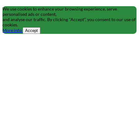
We use cookies to enhance your browsing experience, serve
personalised ads or content,
and analyse our traffic. By clicking "Accept", you consent to our use of
cookies.
More info
Accept