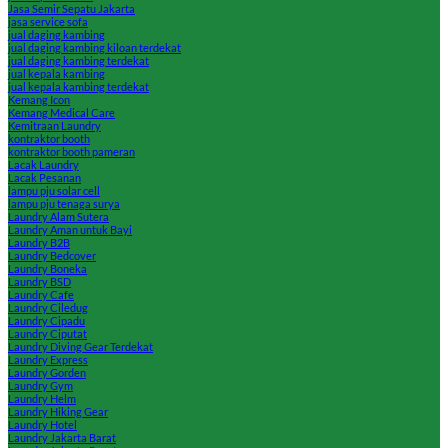
Jasa Semir Sepatu Jakarta
jasa service sofa
jual daging kambing
jual daging kambing kiloan terdekat
jual daging kambing terdekat
jual kepala kambing
jual kepala kambing terdekat
Kemang Icon
Kemang Medical Care
Kemitraan Laundry
kontraktor booth
kontraktor booth pameran
Lacak Laundry
Lacak Pesanan
lampu pju solar cell
lampu pju tenaga surya
Laundry Alam Sutera
Laundry Aman untuk Bayi
Laundry B2B
Laundry Bedcover
Laundry Boneka
Laundry BSD
Laundry Cafe
Laundry Ciledug
Laundry Cipadu
Laundry Ciputat
Laundry Diving Gear Terdekat
Laundry Express
Laundry Gorden
Laundry Gym
Laundry Helm
Laundry Hiking Gear
Laundry Hotel
Laundry Jakarta Barat