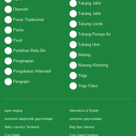
Tukang Jahit
Otomotif
Tukang Jahit
Pasar Tradisional
Tukang Listrik
Pasta
Tukang Pompa Air
Paud
Tukang Urut
Pelatihan Bela Diri
Warteg
Penginapan
Warung Klontong
Pengobatan Alternatif
Yoga
Pengrajin
Yoga Class
agen daging
Alterations & Repair
asesmen diagnostik gaya belajar
asesmen gaya belajar
Baby Laundry Terdekat
Bag Spa Jakarta
Cuci Helm
Cuci Jaket Outdoor