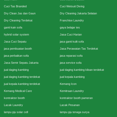
Cuci Tas Branded
Cuci Wetsuit Diving
Dry Clean Jas dan Gaun
Dry Cleaning Jakarta Selatan
Dry Cleaning Terdekat
Franchise Laundry
ganti kain sofa
gaya belajar tes
hybrid solar system
Jasa Cuci Harian
Jasa Cuci Sepatu
jasa ganti kulit sofa
jasa pembuatan booth
Jasa Perawatan Tas Terdekat
jasa perbaikan sofa
jasa reparasi sofa
Jasa Semir Sepatu Jakarta
jasa service sofa
jual daging kambing
jual daging kambing kiloan terdekat
jual daging kambing terdekat
jual kepala kambing
jual kepala kambing terdekat
Kemang Icon
Kemang Medical Care
Kemitraan Laundry
kontraktor booth
kontraktor booth pameran
Lacak Laundry
Lacak Pesanan
lampu pju solar cell
lampu pju tenaga surya