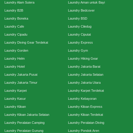
Laundry Alam Sutera
Laundry Aman untuk Bayi
Laundry B2B
Laundry Bedcover
Laundry Boneka
Laundry BSD
Laundry Cafe
Laundry Ciledug
Laundry Cipadu
Laundry Ciputat
Laundry Diving Gear Terdekat
Laundry Express
Laundry Gorden
Laundry Gym
Laundry Helm
Laundry Hiking Gear
Laundry Hotel
Laundry Jakarta Barat
Laundry Jakarta Pusat
Laundry Jakarta Selatan
Laundry Jakarta Timur
Laundry Jakarta Utara
Laundry Karpet
Laundry Karpet Terdekat
Laundry Kasur
Laundry Kebayoran
Laundry Kiloan
Laundry Kiloan Express
Laundry Kiloan Jakarta Selatan
Laundry Kiloan Terdekat
Laundry Peralatan Camping
Laundry Peralatan Diving
Laundry Peralatan Gunung
Laundry Pondok Aren