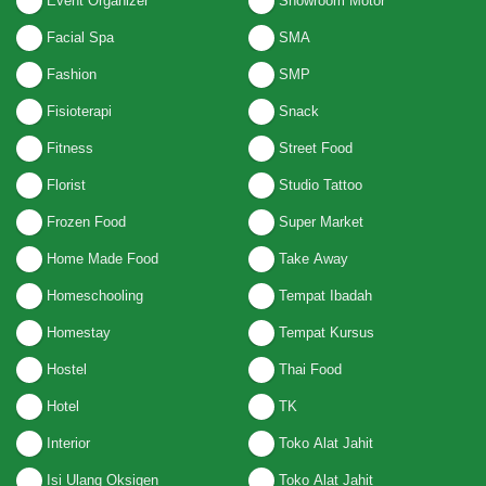
Event Organizer
Showroom Motor
Facial Spa
SMA
Fashion
SMP
Fisioterapi
Snack
Fitness
Street Food
Florist
Studio Tattoo
Frozen Food
Super Market
Home Made Food
Take Away
Homeschooling
Tempat Ibadah
Homestay
Tempat Kursus
Hostel
Thai Food
Hotel
TK
Interior
Toko Alat Jahit
Isi Ulang Oksigen
Toko Alat Jahit