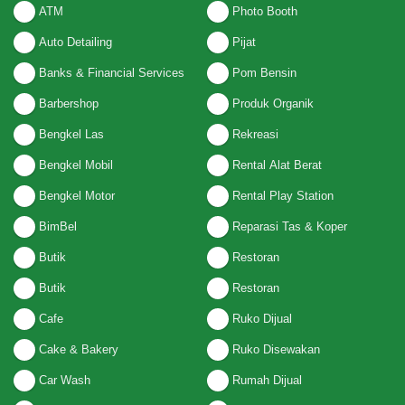
ATM
Photo Booth
Auto Detailing
Pijat
Banks & Financial Services
Pom Bensin
Barbershop
Produk Organik
Bengkel Las
Rekreasi
Bengkel Mobil
Rental Alat Berat
Bengkel Motor
Rental Play Station
BimBel
Reparasi Tas & Koper
Butik
Restoran
Butik
Restoran
Cafe
Ruko Dijual
Cake & Bakery
Ruko Disewakan
Car Wash
Rumah Dijual