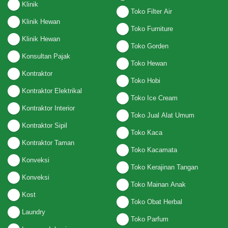
Klinik
Toko Filter Air
Klinik Hewan
Toko Furniture
Klinik Hewan
Toko Gorden
Konsultan Pajak
Toko Hewan
Kontraktor
Toko Hobi
Kontraktor Elektrikal
Toko Ice Cream
Kontraktor Interior
Toko Jual Alat Umum
Kontraktor Sipil
Toko Kaca
Kontraktor Taman
Toko Kacamata
Konveksi
Toko Kerajinan Tangan
Konveksi
Toko Mainan Anak
Kost
Toko Obat Herbal
Laundry
Toko Parfum