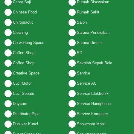
Cepat Saji
Rumah Disewakan
Chinese Food
Rumah Sakit
Chiropractic
Salon
Cleaning
Sarana Pendidikan
Co-working Space
Sarana Umum
Coffee Shop
SD
Coffee Shop
Sekolah Sepak Bola
Creative Space
Service
Cuci Motor
Service AC
Cuci Sepatu
Service Elektronik
Daycare
Service Handphone
Distributor Pipa
Service Komputer
Duplikat Kunci
Showroom Mobil