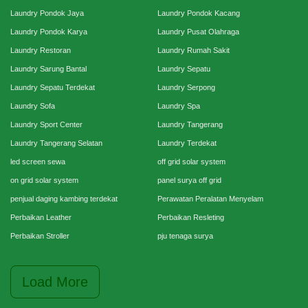
Laundry Pondok Jaya
Laundry Pondok Kacang
Laundry Pondok Karya
Laundry Pusat Olahraga
Laundry Restoran
Laundry Rumah Sakit
Laundry Sarung Bantal
Laundry Sepatu
Laundry Sepatu Terdekat
Laundry Serpong
Laundry Sofa
Laundry Spa
Laundry Sport Center
Laundry Tangerang
Laundry Tangerang Selatan
Laundry Terdekat
led screen sewa
off grid solar system
on grid solar system
panel surya off grid
penjual daging kambing terdekat
Perawatan Peralatan Menyelam
Perbaikan Leather
Perbaikan Resleting
Perbaikan Stroller
pju tenaga surya
Load More