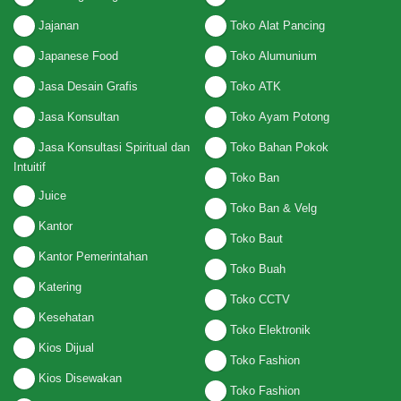
Jajanan
Toko Alat Pancing
Japanese Food
Toko Alumunium
Jasa Desain Grafis
Toko ATK
Jasa Konsultan
Toko Ayam Potong
Jasa Konsultasi Spiritual dan
Toko Bahan Pokok
Intuitif
Toko Ban
Juice
Toko Ban & Velg
Kantor
Toko Baut
Kantor Pemerintahan
Toko Buah
Katering
Toko CCTV
Kesehatan
Toko Elektronik
Kios Dijual
Toko Fashion
Kios Disewakan
Toko Fashion