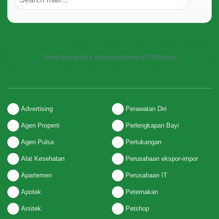
Failed to load data: Unexpected end of JSON input
Advertising
Perawatan Diri
Agen Properti
Perlengkapan Bayi
Agen Pulsa
Pertukangan
Alat Kesehatan
Perusahaan ekspor-impor
Apartemen
Perusahaan IT
Apotek
Peternakan
Arsitek
Petshop