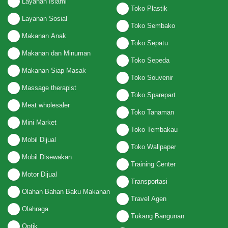
Layanan Islami
Toko Plastik
Layanan Sosial
Toko Sembako
Makanan Anak
Toko Sepatu
Makanan dan Minuman
Toko Sepeda
Makanan Siap Masak
Toko Souvenir
Massage therapist
Toko Sparepart
Meat wholesaler
Toko Tanaman
Mini Market
Toko Tembakau
Mobil Dijual
Toko Wallpaper
Mobil Disewakan
Training Center
Motor Dijual
Transportasi
Olahan Bahan Baku Makanan
Travel Agen
Olahraga
Tukang Bangunan
Optik