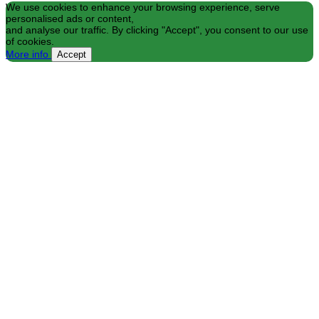
We use cookies to enhance your browsing experience, serve
personalised ads or content,
and analyse our traffic. By clicking "Accept", you consent to our use
of cookies.
More info
Accept