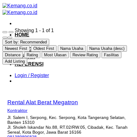
Skip
to
content
Showing 1 - 1 of 1
HOME
EXPLORE
Sort by:
Recommended
Newest First
Oldest First
Nama Usaha
Nama Usaha (desc)
CATEGORY
Distance
Rating
Most Ulasan
Review Rating
Fasilitas
DAFTAR
Add Listing
REFERENSI
Login / Register
Rental Alat Berat Megatron
Kontraktor
Jl. Salem I, Serpong, Kec. Serpong, Kota Tangerang Selatan,
Banten 15310
Jl. Sholeh Iskandar No.88, RT.02/RW.05, Cibadak, Kec. Tanah
Sereal, Kota Bogor, Jawa Barat 16166