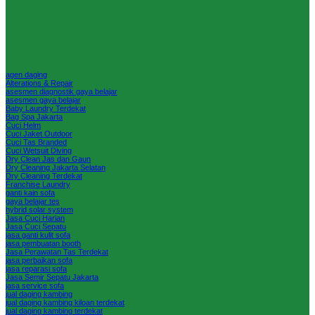
agen daging
Alterations & Repair
asesmen diagnostik gaya belajar
asesmen gaya belajar
Baby Laundry Terdekat
Bag Spa Jakarta
Cuci Helm
Cuci Jaket Outdoor
Cuci Tas Branded
Cuci Wetsuit Diving
Dry Clean Jas dan Gaun
Dry Cleaning Jakarta Selatan
Dry Cleaning Terdekat
Franchise Laundry
ganti kain sofa
gaya belajar tes
hybrid solar system
Jasa Cuci Harian
Jasa Cuci Sepatu
jasa ganti kulit sofa
jasa pembuatan booth
Jasa Perawatan Tas Terdekat
jasa perbaikan sofa
jasa reparasi sofa
Jasa Semir Sepatu Jakarta
jasa service sofa
jual daging kambing
jual daging kambing kiloan terdekat
jual daging kambing terdekat