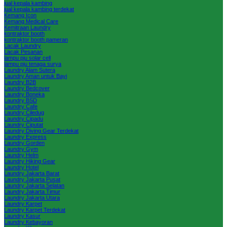
jual kepala kambing
jual kepala kambing terdekat
Kemang Icon
Kemang Medical Care
Kemitraan Laundry
kontraktor booth
kontraktor booth pameran
Lacak Laundry
Lacak Pesanan
lampu pju solar cell
lampu pju tenaga surya
Laundry Alam Sutera
Laundry Aman untuk Bayi
Laundry B2B
Laundry Bedcover
Laundry Boneka
Laundry BSD
Laundry Cafe
Laundry Ciledug
Laundry Cipadu
Laundry Ciputat
Laundry Diving Gear Terdekat
Laundry Express
Laundry Gorden
Laundry Gym
Laundry Helm
Laundry Hiking Gear
Laundry Hotel
Laundry Jakarta Barat
Laundry Jakarta Pusat
Laundry Jakarta Selatan
Laundry Jakarta Timur
Laundry Jakarta Utara
Laundry Karpet
Laundry Karpet Terdekat
Laundry Kasur
Laundry Kebayoran