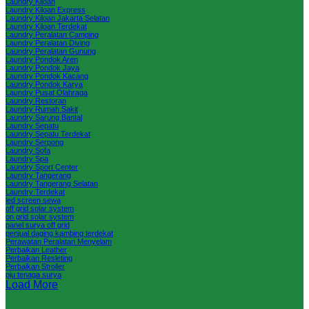
Laundry Kiloan
Laundry Kiloan Express
Laundry Kiloan Jakarta Selatan
Laundry Kiloan Terdekat
Laundry Peralatan Camping
Laundry Peralatan Diving
Laundry Peralatan Gunung
Laundry Pondok Aren
Laundry Pondok Jaya
Laundry Pondok Kacang
Laundry Pondok Karya
Laundry Pusat Olahraga
Laundry Restoran
Laundry Rumah Sakit
Laundry Sarung Bantal
Laundry Sepatu
Laundry Sepatu Terdekat
Laundry Serpong
Laundry Sofa
Laundry Spa
Laundry Sport Center
Laundry Tangerang
Laundry Tangerang Selatan
Laundry Terdekat
led screen sewa
off grid solar system
on grid solar system
panel surya off grid
penjual daging kambing terdekat
Perawatan Peralatan Menyelam
Perbaikan Leather
Perbaikan Resleting
Perbaikan Stroller
pju tenaga surya
Load More