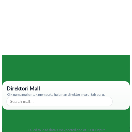
Direktori Mall
Klik nama mal untuk membuka halaman direktorinya di tab baru.
Failed to load data: Unexpected end of JSON input