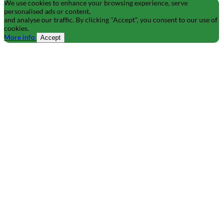
We use cookies to enhance your browsing experience, serve
personalised ads or content,
and analyse our traffic. By clicking "Accept", you consent to our use of
cookies.
More info
Accept