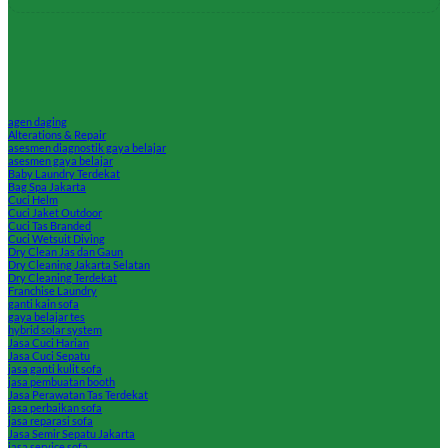
agen daging
Alterations & Repair
asesmen diagnostik gaya belajar
asesmen gaya belajar
Baby Laundry Terdekat
Bag Spa Jakarta
Cuci Helm
Cuci Jaket Outdoor
Cuci Tas Branded
Cuci Wetsuit Diving
Dry Clean Jas dan Gaun
Dry Cleaning Jakarta Selatan
Dry Cleaning Terdekat
Franchise Laundry
ganti kain sofa
gaya belajar tes
hybrid solar system
Jasa Cuci Harian
Jasa Cuci Sepatu
jasa ganti kulit sofa
jasa pembuatan booth
Jasa Perawatan Tas Terdekat
jasa perbaikan sofa
jasa reparasi sofa
Jasa Semir Sepatu Jakarta
jasa service sofa