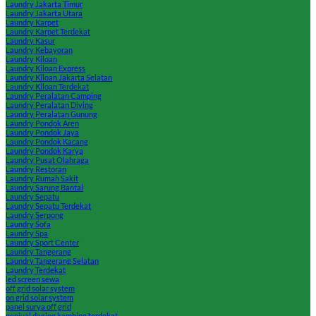
Laundry Jakarta Timur
Laundry Jakarta Utara
Laundry Karpet
Laundry Karpet Terdekat
Laundry Kasur
Laundry Kebayoran
Laundry Kiloan
Laundry Kiloan Express
Laundry Kiloan Jakarta Selatan
Laundry Kiloan Terdekat
Laundry Peralatan Camping
Laundry Peralatan Diving
Laundry Peralatan Gunung
Laundry Pondok Aren
Laundry Pondok Jaya
Laundry Pondok Kacang
Laundry Pondok Karya
Laundry Pusat Olahraga
Laundry Restoran
Laundry Rumah Sakit
Laundry Sarung Bantal
Laundry Sepatu
Laundry Sepatu Terdekat
Laundry Serpong
Laundry Sofa
Laundry Spa
Laundry Sport Center
Laundry Tangerang
Laundry Tangerang Selatan
Laundry Terdekat
led screen sewa
off grid solar system
on grid solar system
panel surya off grid
penjual daging kambing terdekat