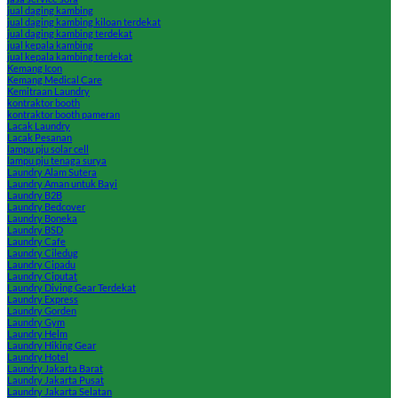
jual daging kambing
jual daging kambing kiloan terdekat
jual daging kambing terdekat
jual kepala kambing
jual kepala kambing terdekat
Kemang Icon
Kemang Medical Care
Kemitraan Laundry
kontraktor booth
kontraktor booth pameran
Lacak Laundry
Lacak Pesanan
lampu pju solar cell
lampu pju tenaga surya
Laundry Alam Sutera
Laundry Aman untuk Bayi
Laundry B2B
Laundry Bedcover
Laundry Boneka
Laundry BSD
Laundry Cafe
Laundry Ciledug
Laundry Cipadu
Laundry Ciputat
Laundry Diving Gear Terdekat
Laundry Express
Laundry Gorden
Laundry Gym
Laundry Helm
Laundry Hiking Gear
Laundry Hotel
Laundry Jakarta Barat
Laundry Jakarta Pusat
Laundry Jakarta Selatan