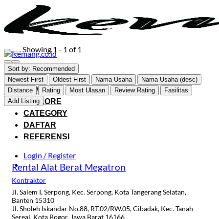
Skip
to
content
Showing 1 - 1 of 1
Sort by:
Recommended
Newest First
Oldest First
Nama Usaha
Nama Usaha (desc)
HOME
Distance
Rating
Most Ulasan
Review Rating
Fasilitas
Add Listing
EXPLORE
CATEGORY
DAFTAR
REFERENSI
Login / Register
Rental Alat Berat Megatron
Kontraktor
Jl. Salem I, Serpong, Kec. Serpong, Kota Tangerang Selatan,
Banten 15310
Jl. Sholeh Iskandar No.88, RT.02/RW.05, Cibadak, Kec. Tanah
Sereal, Kota Bogor, Jawa Barat 16166