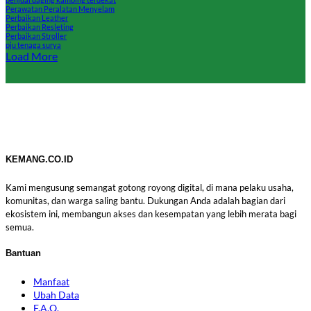
Perawatan Peralatan Menyelam
Perbaikan Leather
Perbaikan Resleting
Perbaikan Stroller
pju tenaga surya
Load More
KEMANG.CO.ID
Kami mengusung semangat gotong royong digital, di mana pelaku usaha,
komunitas, dan warga saling bantu. Dukungan Anda adalah bagian dari
ekosistem ini, membangun akses dan kesempatan yang lebih merata bagi
semua.
Bantuan
Manfaat
Ubah Data
F.A.Q.