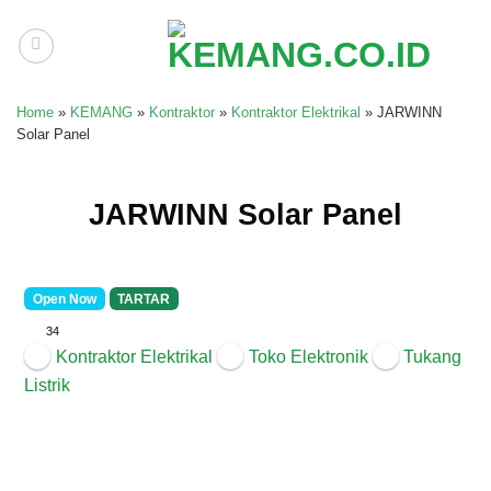
Skip
to
content
Home
»
KEMANG
»
Kontraktor
»
Kontraktor Elektrikal
»
JARWINN
Solar Panel
JARWINN Solar Panel
Open Now
TARTAR
34
Kontraktor Elektrikal
Toko Elektronik
Tukang
Listrik