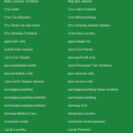
Baby Laundry Terdekat
Bag Spa Jakarta
Cuci Helm
Cuci Jaket Outdoor
Cuci Tas Branded
Cuci Wetsuit Diving
Dry Clean Jas dan Gaun
Dry Cleaning Jakarta Selatan
Dry Cleaning Terdekat
Franchise Laundry
ganti kain sofa
gaya belajar tes
hybrid solar system
Jasa Cuci Harian
Jasa Cuci Sepatu
jasa ganti kulit sofa
jasa pembuatan booth
Jasa Perawatan Tas Terdekat
jasa perbaikan sofa
jasa reparasi sofa
Jasa Semir Sepatu Jakarta
jasa service sofa
jual daging kambing
jual daging kambing kiloan terdekat
jual daging kambing terdekat
jual kepala kambing
jual kepala kambing terdekat
Kemang Icon
Kemang Medical Care
Kemitraan Laundry
kontraktor booth
kontraktor booth pameran
Lacak Laundry
Lacak Pesanan