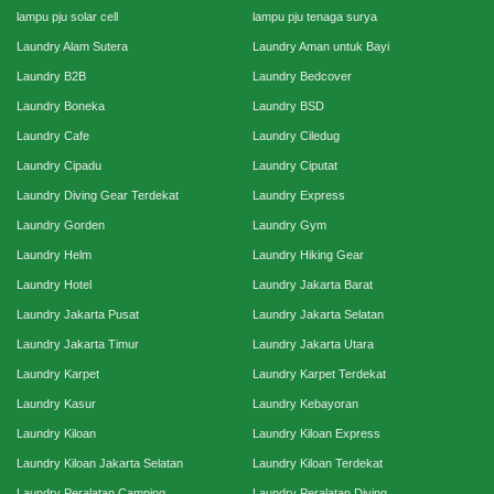
lampu pju solar cell
lampu pju tenaga surya
Laundry Alam Sutera
Laundry Aman untuk Bayi
Laundry B2B
Laundry Bedcover
Laundry Boneka
Laundry BSD
Laundry Cafe
Laundry Ciledug
Laundry Cipadu
Laundry Ciputat
Laundry Diving Gear Terdekat
Laundry Express
Laundry Gorden
Laundry Gym
Laundry Helm
Laundry Hiking Gear
Laundry Hotel
Laundry Jakarta Barat
Laundry Jakarta Pusat
Laundry Jakarta Selatan
Laundry Jakarta Timur
Laundry Jakarta Utara
Laundry Karpet
Laundry Karpet Terdekat
Laundry Kasur
Laundry Kebayoran
Laundry Kiloan
Laundry Kiloan Express
Laundry Kiloan Jakarta Selatan
Laundry Kiloan Terdekat
Laundry Peralatan Camping
Laundry Peralatan Diving