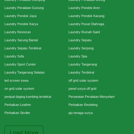
Laundry Peralatan Gunung
Laundry Pondok Aren
Laundry Pondok Jaya
Laundry Pondok Kacang
Laundry Pondok Karya
Laundry Pusat Olahraga
Laundry Restoran
Laundry Rumah Sakit
Laundry Sarung Bantal
Laundry Sepatu
Laundry Sepatu Terdekat
Laundry Serpong
Laundry Sofa
Laundry Spa
Laundry Sport Center
Laundry Tangerang
Laundry Tangerang Selatan
Laundry Terdekat
led screen sewa
off grid solar system
on grid solar system
panel surya off grid
penjual daging kambing terdekat
Perawatan Peralatan Menyelam
Perbaikan Leather
Perbaikan Resleting
Perbaikan Stroller
pju tenaga surya
Load More