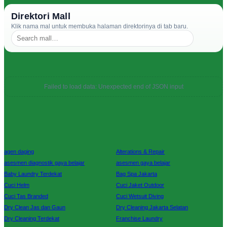
Direktori Mall
Klik nama mal untuk membuka halaman direktorinya di tab baru.
Failed to load data: Unexpected end of JSON input
agen daging
Alterations & Repair
asesmen diagnostik gaya belajar
asesmen gaya belajar
Baby Laundry Terdekat
Bag Spa Jakarta
Cuci Helm
Cuci Jaket Outdoor
Cuci Tas Branded
Cuci Wetsuit Diving
Dry Clean Jas dan Gaun
Dry Cleaning Jakarta Selatan
Dry Cleaning Terdekat
Franchise Laundry