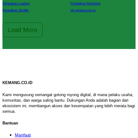
Perbaikan Leather
Perbaikan Resleting
Perbaikan Stroller
pju tenaga surya
Load More
KEMANG.CO.ID
Kami mengusung semangat gotong royong digital, di mana pelaku usaha,
komunitas, dan warga saling bantu. Dukungan Anda adalah bagian dari
ekosistem ini, membangun akses dan kesempatan yang lebih merata bagi
semua.
Bantuan
Manfaat