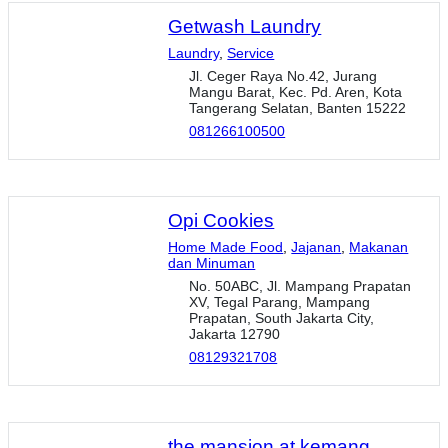
Getwash Laundry
Laundry
,
Service
Jl. Ceger Raya No.42, Jurang
Mangu Barat, Kec. Pd. Aren, Kota
Tangerang Selatan, Banten 15222
081266100500
Opi Cookies
Home Made Food
,
Jajanan
,
Makanan
dan Minuman
No. 50ABC, Jl. Mampang Prapatan
XV, Tegal Parang, Mampang
Prapatan, South Jakarta City,
Jakarta 12790
08129321708
the mansion at kemang