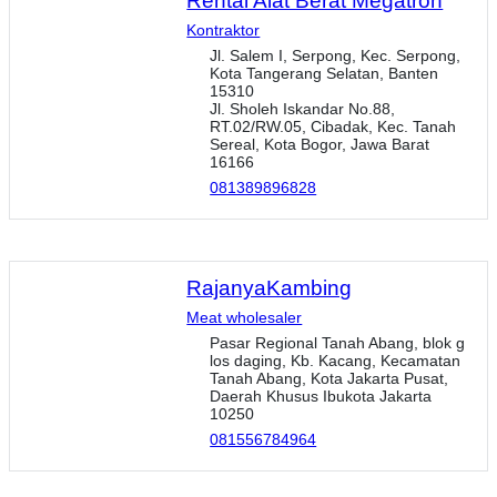
Rental Alat Berat Megatron
Kontraktor
Jl. Salem I, Serpong, Kec. Serpong,
Kota Tangerang Selatan, Banten
15310
Jl. Sholeh Iskandar No.88,
RT.02/RW.05, Cibadak, Kec. Tanah
Sereal, Kota Bogor, Jawa Barat
16166
081389896828
RajanyaKambing
Meat wholesaler
Pasar Regional Tanah Abang, blok g
los daging, Kb. Kacang, Kecamatan
Tanah Abang, Kota Jakarta Pusat,
Daerah Khusus Ibukota Jakarta
10250
081556784964