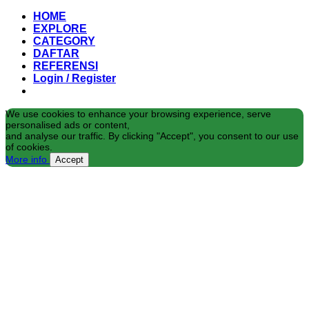
HOME
EXPLORE
CATEGORY
DAFTAR
REFERENSI
Login / Register
We use cookies to enhance your browsing experience, serve
personalised ads or content,
and analyse our traffic. By clicking "Accept", you consent to our use
of cookies.
More info
Accept