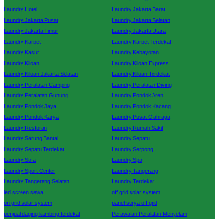
Laundry Hotel
Laundry Jakarta Barat
Laundry Jakarta Pusat
Laundry Jakarta Selatan
Laundry Jakarta Timur
Laundry Jakarta Utara
Laundry Karpet
Laundry Karpet Terdekat
Laundry Kasur
Laundry Kebayoran
Laundry Kiloan
Laundry Kiloan Express
Laundry Kiloan Jakarta Selatan
Laundry Kiloan Terdekat
Laundry Peralatan Camping
Laundry Peralatan Diving
Laundry Peralatan Gunung
Laundry Pondok Aren
Laundry Pondok Jaya
Laundry Pondok Kacang
Laundry Pondok Karya
Laundry Pusat Olahraga
Laundry Restoran
Laundry Rumah Sakit
Laundry Sarung Bantal
Laundry Sepatu
Laundry Sepatu Terdekat
Laundry Serpong
Laundry Sofa
Laundry Spa
Laundry Sport Center
Laundry Tangerang
Laundry Tangerang Selatan
Laundry Terdekat
led screen sewa
off grid solar system
on grid solar system
panel surya off grid
penjual daging kambing terdekat
Perawatan Peralatan Menyelam