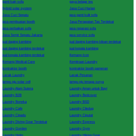
ganti kain sofa
gaya belajar tes
hybrid solar system
Jasa Cuci Harian
Jasa Cuci Sepatu
jasa ganti kulit sofa
jasa pembuatan booth
Jasa Perawatan Tas Terdekat
jasa perbaikan sofa
jasa reparasi sofa
Jasa Semir Sepatu Jakarta
jasa service sofa
jual daging kambing
jual daging kambing kiloan terdekat
jual daging kambing terdekat
jual kepala kambing
jual kepala kambing terdekat
Kemang Icon
Kemang Medical Care
Kemitraan Laundry
kontraktor booth
kontraktor booth pameran
Lacak Laundry
Lacak Pesanan
lampu pju solar cell
lampu pju tenaga surya
Laundry Alam Sutera
Laundry Aman untuk Bayi
Laundry B2B
Laundry Bedcover
Laundry Boneka
Laundry BSD
Laundry Cafe
Laundry Ciledug
Laundry Cipadu
Laundry Ciputat
Laundry Diving Gear Terdekat
Laundry Express
Laundry Gorden
Laundry Gym
Laundry Helm
Laundry Hiking Gear