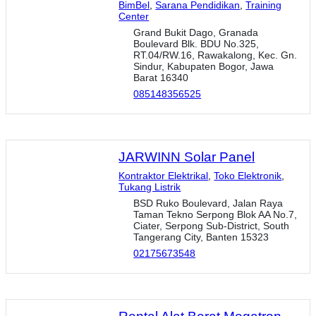
BimBel
,
Sarana Pendidikan
,
Training
Center
Grand Bukit Dago, Granada
Boulevard Blk. BDU No.325,
RT.04/RW.16, Rawakalong, Kec. Gn.
Sindur, Kabupaten Bogor, Jawa
Barat 16340
085148356525
JARWINN Solar Panel
Kontraktor Elektrikal
,
Toko Elektronik
,
Tukang Listrik
BSD Ruko Boulevard, Jalan Raya
Taman Tekno Serpong Blok AA No.7,
Ciater, Serpong Sub-District, South
Tangerang City, Banten 15323
02175673548