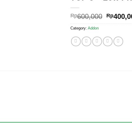
Origina
600,000
400,0
Rp
Rp
price
Category:
Addon
was:
Rp600,0