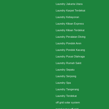
Laundry Jakarta Utara
Laundry Karpet Terdekat
Laundry Kebayoran
Laundry Kiloan Express
Laundry Kiloan Terdekat
Laundry Peralatan Diving
Laundry Pondok Aren
Laundry Pondok Kacang
Laundry Pusat Olahraga
Laundry Rumah Sakit
Laundry Sepatu
Laundry Serpong
Laundry Spa
Laundry Tangerang
Laundry Terdekat
off grid solar system
panel surya off grid