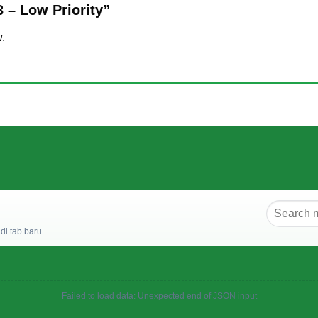
3 – Low Priority”
w.
i tab baru.
Failed to load data: Unexpected end of JSON input