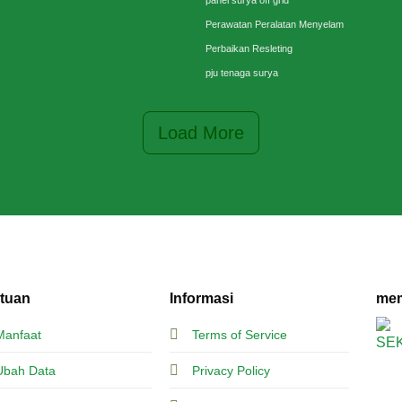
Perawatan Peralatan Menyelam
Perbaikan Resleting
pju tenaga surya
Load More
tuan
Informasi
mem
Manfaat
Terms of Service
Ubah Data
Privacy Policy