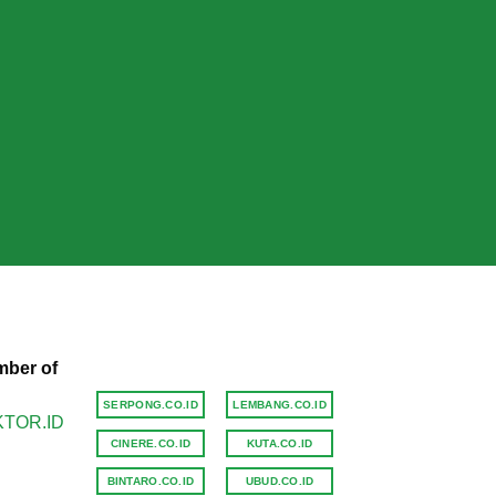
ber of
SERPONG.CO.ID
LEMBANG.CO.ID
CINERE.CO.ID
KUTA.CO.ID
BINTARO.CO.ID
UBUD.CO.ID