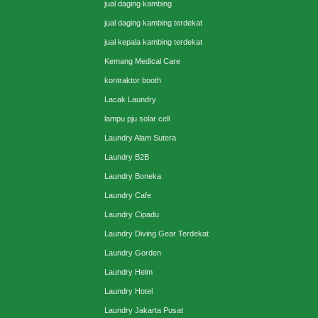
jual daging kambing
jual daging kambing terdekat
jual kepala kambing terdekat
Kemang Medical Care
kontraktor booth
Lacak Laundry
lampu pju solar cell
Laundry Alam Sutera
Laundry B2B
Laundry Boneka
Laundry Cafe
Laundry Cipadu
Laundry Diving Gear Terdekat
Laundry Gorden
Laundry Helm
Laundry Hotel
Laundry Jakarta Pusat