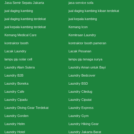
Jasa Semir Sepatu Jakarta
jasa service sofa
jual daging kambing
jual daging kambing kiloan terdekat
jual daging kambing terdekat
jual kepala kambing
jual kepala kambing terdekat
Kemang Icon
Kemang Medical Care
Kemitraan Laundry
kontraktor booth
kontraktor booth pameran
Lacak Laundry
Lacak Pesanan
lampu pju solar cell
lampu pju tenaga surya
Laundry Alam Sutera
Laundry Aman untuk Bayi
Laundry B2B
Laundry Bedcover
Laundry Boneka
Laundry BSD
Laundry Cafe
Laundry Ciledug
Laundry Cipadu
Laundry Ciputat
Laundry Diving Gear Terdekat
Laundry Express
Laundry Gorden
Laundry Gym
Laundry Helm
Laundry Hiking Gear
Laundry Hotel
Laundry Jakarta Barat