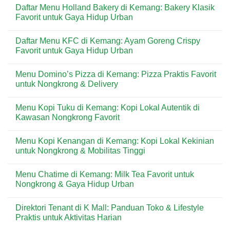
Kain
Comments
Daftar Menu Holland Bakery di Kemang: Bakery Klasik
Kaos
on
Biasa:
Tips
Favorit untuk Gaya Hidup Urban
Mana
Berkendara
yang
Motor
No
Lebih
di
Comments
Daftar Menu KFC di Kemang: Ayam Goreng Crispy
Baik
Musim
on
untuk
Hujan:
Daftar
Favorit untuk Gaya Hidup Urban
Produksi
Perlengkapan
Menu
Massal?
Wajib
Holland
No
dan
Bakery
Comments
Menu Domino’s Pizza di Kemang: Pizza Praktis Favorit
Bahan
di
on
Terbaik
Kemang:
Daftar
untuk Nongkrong & Delivery
Bakery
Menu
Klasik
KFC
No
Favorit
di
Comments
Menu Kopi Tuku di Kemang: Kopi Lokal Autentik di
untuk
Kemang:
on
Gaya
Ayam
Menu
Kawasan Nongkrong Favorit
Hidup
Goreng
Domino’s
Urban
Crispy
Pizza
No
Favorit
di
Comments
Menu Kopi Kenangan di Kemang: Kopi Lokal Kekinian
untuk
Kemang:
on
Gaya
Pizza
Menu
untuk Nongkrong & Mobilitas Tinggi
Hidup
Praktis
Kopi
Urban
Favorit
Tuku
No
untuk
di
Comments
Menu Chatime di Kemang: Milk Tea Favorit untuk
Nongkrong
Kemang:
on
&
Kopi
Menu
Nongkrong & Gaya Hidup Urban
Delivery
Lokal
Kopi
Autentik
Kenangan
No
di
di
Comments
Direktori Tenant di K Mall: Panduan Toko & Lifestyle
Kawasan
Kemang:
on
Nongkrong
Kopi
Menu
Praktis untuk Aktivitas Harian
Favorit
Lokal
Chatime
Kekinian
di
No