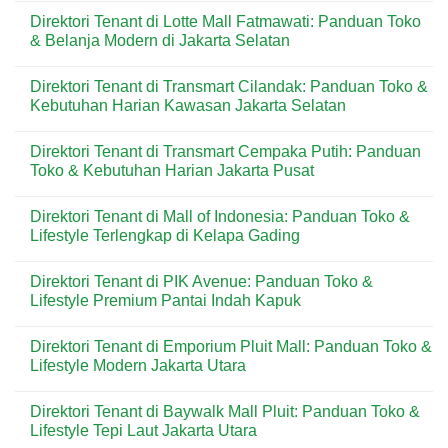
untuk
Kemang:
Comments
Direktori Tenant di Lotte Mall Fatmawati: Panduan Toko
Nongkrong
Milk
on
&
Tea
Direktori
& Belanja Modern di Jakarta Selatan
Mobilitas
Favorit
Tenant
Tinggi
untuk
di
No
Nongkrong
K
Comments
Direktori Tenant di Transmart Cilandak: Panduan Toko &
&
Mall:
on
Gaya
Panduan
Direktori
Kebutuhan Harian Kawasan Jakarta Selatan
Hidup
Toko
Tenant
Urban
&
di
No
Lifestyle
Lotte
Comments
Direktori Tenant di Transmart Cempaka Putih: Panduan
Praktis
Mall
on
untuk
Fatmawati:
Direktori
Toko & Kebutuhan Harian Jakarta Pusat
Aktivitas
Panduan
Tenant
Harian
Toko
di
No
&
Transmart
Comments
Direktori Tenant di Mall of Indonesia: Panduan Toko &
Belanja
Cilandak:
on
Modern
Panduan
Direktori
Lifestyle Terlengkap di Kelapa Gading
di
Toko
Tenant
Jakarta
&
di
No
Selatan
Kebutuhan
Transmart
Comments
Direktori Tenant di PIK Avenue: Panduan Toko &
Harian
Cempaka
on
Kawasan
Putih:
Direktori
Lifestyle Premium Pantai Indah Kapuk
Jakarta
Panduan
Tenant
Selatan
Toko
di
No
&
Mall
Comments
Direktori Tenant di Emporium Pluit Mall: Panduan Toko &
Kebutuhan
of
on
Harian
Indonesia:
Direktori
Lifestyle Modern Jakarta Utara
Jakarta
Panduan
Tenant
Pusat
Toko
di
No
&
PIK
Comments
Direktori Tenant di Baywalk Mall Pluit: Panduan Toko &
Lifestyle
Avenue:
on
Terlengkap
Panduan
Direktori
Lifestyle Tepi Laut Jakarta Utara
di
Toko
Tenant