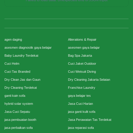
agen daging
Alterations & Repair
asesmen diagnostik gaya belajar
asesmen gaya belajar
Baby Laundry Terdekat
Bag Spa Jakarta
Cuci Helm
Cuci Jaket Outdoor
Cuci Tas Branded
Cuci Wetsuit Diving
Dry Clean Jas dan Gaun
Dry Cleaning Jakarta Selatan
Dry Cleaning Terdekat
Franchise Laundry
ganti kain sofa
gaya belajar tes
hybrid solar system
Jasa Cuci Harian
Jasa Cuci Sepatu
jasa ganti kulit sofa
jasa pembuatan booth
Jasa Perawatan Tas Terdekat
jasa perbaikan sofa
jasa reparasi sofa