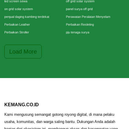
led screen sewa
off grid solar system
on grid solar system
panel surya off grid
penjual daging kambing terdekat
Perawatan Peralatan Menyelam
Perbaikan Leather
Perbaikan Resleting
Perbaikan Stroller
pju tenaga surya
Load More
KEMANG.CO.ID
Kami mengusung semangat gotong royong digital, di mana pelaku
usaha, komunitas, dan warga saling bantu. Dukungan Anda adalah
bagian dari ekosistem ini, membangun akses dan kesempatan yang