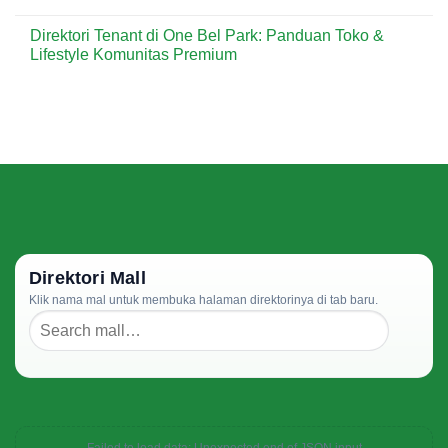
&
di
No
Kebutuhan
Setiabudi
Comments
Direktori Tenant di One Bel Park: Panduan Toko &
Harian
One:
on
Kawasan
Panduan
Direktori
Lifestyle Komunitas Premium
Jakarta
Toko
Tenant
Timur
&
di
No
Kuliner
Plaza
Comments
Praktis
Festival:
on
Kawasan
Panduan
Direktori
Bisnis
Toko
Tenant
&
di
Kuliner
One
Strategis
Bel
Kawasan
Park:
Perkantoran
Panduan
Toko
&
Lifestyle
Komunitas
Premium
Direktori Mall
Klik nama mal untuk membuka halaman direktorinya di tab baru.
Failed to load data: Unexpected end of JSON input