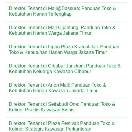
Kelapa
&
di
No
Gading
Lifestyle
Emporium
Comments
Direktori Tenant di Mall@Bassura: Panduan Toko &
Premium
Pluit
on
Pantai
Mall:
Direktori
Kebutuhan Harian Terlengkap
Indah
Panduan
Tenant
Kapuk
Toko
di
No
&
Baywalk
Comments
Direktori Tenant di Mall Cijantung: Panduan Toko &
Lifestyle
Mall
on
Modern
Pluit:
Direktori
Kebutuhan Harian Warga Jakarta Timur
Jakarta
Panduan
Tenant
Utara
Toko
di
No
&
Mall@Bassura:
Comments
Direktori Tenant di Lippo Plaza Kramat Jati: Panduan
Lifestyle
Panduan
on
Tepi
Toko
Direktori
Toko & Kebutuhan Harian Warga Jakarta Timur
Laut
&
Tenant
Jakarta
Kebutuhan
di
No
Utara
Harian
Mall
Comments
Direktori Tenant di Cibubur Junction: Panduan Toko &
Terlengkap
Cijantung:
on
Panduan
Direktori
Kebutuhan Keluarga Kawasan Cibubur
Toko
Tenant
&
di
No
Kebutuhan
Lippo
Comments
Direktori Tenant di Arion Mall: Panduan Toko &
Harian
Plaza
on
Warga
Kramat
Direktori
Kebutuhan Harian Kawasan Jakarta Timur
Jakarta
Jati:
Tenant
Timur
Panduan
di
No
Toko
Cibubur
Comments
Direktori Tenant di Setiabudi One: Panduan Toko &
&
Junction:
on
Kebutuhan
Panduan
Direktori
Kuliner Praktis Kawasan Bisnis
Harian
Toko
Tenant
Warga
&
di
No
Jakarta
Kebutuhan
Arion
Comments
Direktori Tenant di Plaza Festival: Panduan Toko &
Timur
Keluarga
Mall:
on
Kawasan
Panduan
Direktori
Kuliner Strategis Kawasan Perkantoran
Cibubur
Toko
Tenant