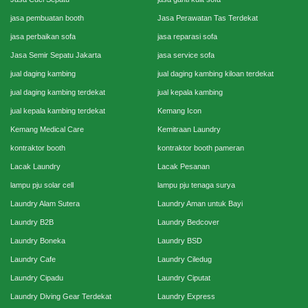
jasa pembuatan booth
Jasa Perawatan Tas Terdekat
jasa perbaikan sofa
jasa reparasi sofa
Jasa Semir Sepatu Jakarta
jasa service sofa
jual daging kambing
jual daging kambing kiloan terdekat
jual daging kambing terdekat
jual kepala kambing
jual kepala kambing terdekat
Kemang Icon
Kemang Medical Care
Kemitraan Laundry
kontraktor booth
kontraktor booth pameran
Lacak Laundry
Lacak Pesanan
lampu pju solar cell
lampu pju tenaga surya
Laundry Alam Sutera
Laundry Aman untuk Bayi
Laundry B2B
Laundry Bedcover
Laundry Boneka
Laundry BSD
Laundry Cafe
Laundry Ciledug
Laundry Cipadu
Laundry Ciputat
Laundry Diving Gear Terdekat
Laundry Express