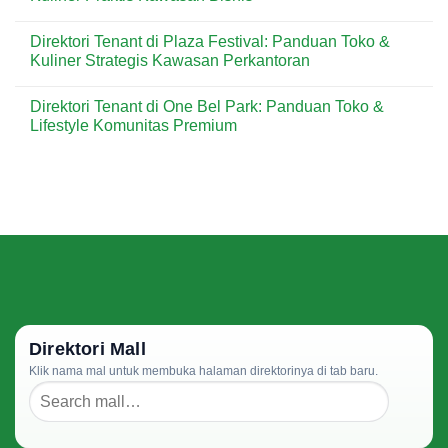
Harian
Toko
Tenant
Warga
&
di
No
Jakarta
Kebutuhan
Arion
Comments
Direktori Tenant di Plaza Festival: Panduan Toko &
Timur
Keluarga
Mall:
on
Kawasan
Panduan
Direktori
Kuliner Strategis Kawasan Perkantoran
Cibubur
Toko
Tenant
&
di
No
Kebutuhan
Setiabudi
Comments
Direktori Tenant di One Bel Park: Panduan Toko &
Harian
One:
on
Kawasan
Panduan
Direktori
Lifestyle Komunitas Premium
Jakarta
Toko
Tenant
Timur
&
di
No
Kuliner
Plaza
Comments
Praktis
Festival:
on
Kawasan
Panduan
Direktori
Bisnis
Toko
Tenant
&
di
Kuliner
One
Strategis
Bel
Kawasan
Park:
Perkantoran
Panduan
Toko
&
Lifestyle
Komunitas
Premium
Direktori Mall
Klik nama mal untuk membuka halaman direktorinya di tab baru.