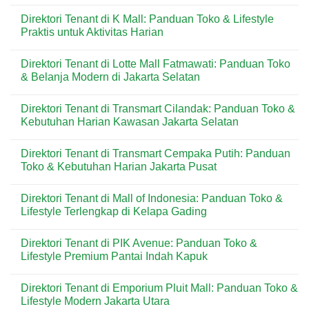
Autentik
Kenangan
No
di
di
Comments
Direktori Tenant di K Mall: Panduan Toko & Lifestyle
Kawasan
Kemang:
on
Nongkrong
Kopi
Menu
Praktis untuk Aktivitas Harian
Favorit
Lokal
Chatime
Kekinian
di
No
untuk
Kemang:
Comments
Direktori Tenant di Lotte Mall Fatmawati: Panduan Toko
Nongkrong
Milk
on
&
Tea
Direktori
& Belanja Modern di Jakarta Selatan
Mobilitas
Favorit
Tenant
Tinggi
untuk
di
No
Nongkrong
K
Comments
Direktori Tenant di Transmart Cilandak: Panduan Toko &
&
Mall:
on
Gaya
Panduan
Direktori
Kebutuhan Harian Kawasan Jakarta Selatan
Hidup
Toko
Tenant
Urban
&
di
No
Lifestyle
Lotte
Comments
Direktori Tenant di Transmart Cempaka Putih: Panduan
Praktis
Mall
on
untuk
Fatmawati:
Direktori
Toko & Kebutuhan Harian Jakarta Pusat
Aktivitas
Panduan
Tenant
Harian
Toko
di
No
&
Transmart
Comments
Direktori Tenant di Mall of Indonesia: Panduan Toko &
Belanja
Cilandak:
on
Modern
Panduan
Direktori
Lifestyle Terlengkap di Kelapa Gading
di
Toko
Tenant
Jakarta
&
di
No
Selatan
Kebutuhan
Transmart
Comments
Direktori Tenant di PIK Avenue: Panduan Toko &
Harian
Cempaka
on
Kawasan
Putih:
Direktori
Lifestyle Premium Pantai Indah Kapuk
Jakarta
Panduan
Tenant
Selatan
Toko
di
No
&
Mall
Comments
Direktori Tenant di Emporium Pluit Mall: Panduan Toko &
Kebutuhan
of
on
Harian
Indonesia:
Direktori
Lifestyle Modern Jakarta Utara
Jakarta
Panduan
Tenant