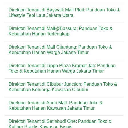
Pusat
Toko
di
No
&
PIK
Comments
Direktori Tenant di Baywalk Mall Pluit: Panduan Toko &
Lifestyle
Avenue:
on
Terlengkap
Panduan
Direktori
Lifestyle Tepi Laut Jakarta Utara
di
Toko
Tenant
Kelapa
&
di
No
Gading
Lifestyle
Emporium
Comments
Direktori Tenant di Mall@Bassura: Panduan Toko &
Premium
Pluit
on
Pantai
Mall:
Direktori
Kebutuhan Harian Terlengkap
Indah
Panduan
Tenant
Kapuk
Toko
di
No
&
Baywalk
Comments
Direktori Tenant di Mall Cijantung: Panduan Toko &
Lifestyle
Mall
on
Modern
Pluit:
Direktori
Kebutuhan Harian Warga Jakarta Timur
Jakarta
Panduan
Tenant
Utara
Toko
di
No
&
Mall@Bassura:
Comments
Direktori Tenant di Lippo Plaza Kramat Jati: Panduan
Lifestyle
Panduan
on
Tepi
Toko
Direktori
Toko & Kebutuhan Harian Warga Jakarta Timur
Laut
&
Tenant
Jakarta
Kebutuhan
di
No
Utara
Harian
Mall
Comments
Direktori Tenant di Cibubur Junction: Panduan Toko &
Terlengkap
Cijantung:
on
Panduan
Direktori
Kebutuhan Keluarga Kawasan Cibubur
Toko
Tenant
&
di
No
Kebutuhan
Lippo
Comments
Direktori Tenant di Arion Mall: Panduan Toko &
Harian
Plaza
on
Warga
Kramat
Direktori
Kebutuhan Harian Kawasan Jakarta Timur
Jakarta
Jati:
Tenant
Timur
Panduan
di
No
Toko
Cibubur
Comments
Direktori Tenant di Setiabudi One: Panduan Toko &
&
Junction:
on
Kebutuhan
Panduan
Direktori
Kuliner Praktis Kawasan Bisnis