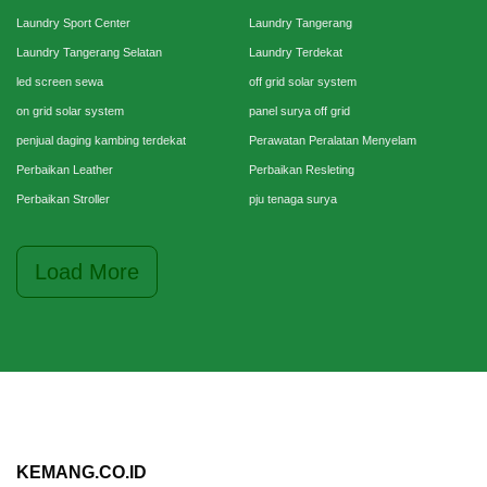
Laundry Sport Center
Laundry Tangerang
Laundry Tangerang Selatan
Laundry Terdekat
led screen sewa
off grid solar system
on grid solar system
panel surya off grid
penjual daging kambing terdekat
Perawatan Peralatan Menyelam
Perbaikan Leather
Perbaikan Resleting
Perbaikan Stroller
pju tenaga surya
Load More
KEMANG.CO.ID