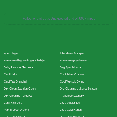
Failed to load data: Unexpected end of JSON input
agen daging
Alterations & Repair
asesmen diagnostik gaya belajar
asesmen gaya belajar
Baby Laundry Terdekat
Bag Spa Jakarta
Cuci Helm
Cuci Jaket Outdoor
Cuci Tas Branded
Cuci Wetsuit Diving
Dry Clean Jas dan Gaun
Dry Cleaning Jakarta Selatan
Dry Cleaning Terdekat
Franchise Laundry
ganti kain sofa
gaya belajar tes
hybrid solar system
Jasa Cuci Harian
Jasa Cuci Sepatu
jasa ganti kulit sofa