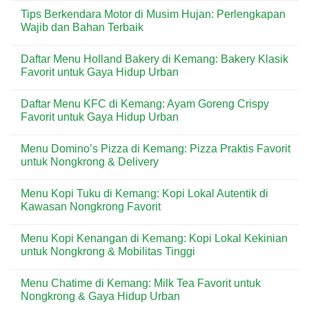
Tetap
Comments
Tips Berkendara Motor di Musim Hujan: Perlengkapan
Bisa
on
Terserang
Kain
Wajib dan Bahan Terbaik
Rayap?
Rib
vs
No
Kain
Comments
Daftar Menu Holland Bakery di Kemang: Bakery Klasik
Kaos
on
Biasa:
Tips
Favorit untuk Gaya Hidup Urban
Mana
Berkendara
yang
Motor
No
Lebih
di
Comments
Daftar Menu KFC di Kemang: Ayam Goreng Crispy
Baik
Musim
on
untuk
Hujan:
Daftar
Favorit untuk Gaya Hidup Urban
Produksi
Perlengkapan
Menu
Massal?
Wajib
Holland
No
dan
Bakery
Comments
Menu Domino’s Pizza di Kemang: Pizza Praktis Favorit
Bahan
di
on
Terbaik
Kemang:
Daftar
untuk Nongkrong & Delivery
Bakery
Menu
Klasik
KFC
No
Favorit
di
Comments
Menu Kopi Tuku di Kemang: Kopi Lokal Autentik di
untuk
Kemang:
on
Gaya
Ayam
Menu
Kawasan Nongkrong Favorit
Hidup
Goreng
Domino’s
Urban
Crispy
Pizza
No
Favorit
di
Comments
Menu Kopi Kenangan di Kemang: Kopi Lokal Kekinian
untuk
Kemang:
on
Gaya
Pizza
Menu
untuk Nongkrong & Mobilitas Tinggi
Hidup
Praktis
Kopi
Urban
Favorit
Tuku
No
untuk
di
Comments
Menu Chatime di Kemang: Milk Tea Favorit untuk
Nongkrong
Kemang:
on
&
Kopi
Menu
Nongkrong & Gaya Hidup Urban
Delivery
Lokal
Kopi