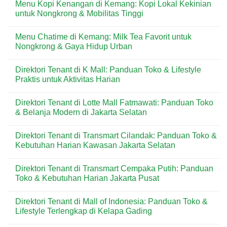
Menu Kopi Kenangan di Kemang: Kopi Lokal Kekinian
untuk
Kemang:
on
Gaya
Pizza
Menu
untuk Nongkrong & Mobilitas Tinggi
Hidup
Praktis
Kopi
Urban
Favorit
Tuku
No
untuk
di
Comments
Menu Chatime di Kemang: Milk Tea Favorit untuk
Nongkrong
Kemang:
on
&
Kopi
Menu
Nongkrong & Gaya Hidup Urban
Delivery
Lokal
Kopi
Autentik
Kenangan
No
di
di
Comments
Direktori Tenant di K Mall: Panduan Toko & Lifestyle
Kawasan
Kemang:
on
Nongkrong
Kopi
Menu
Praktis untuk Aktivitas Harian
Favorit
Lokal
Chatime
Kekinian
di
No
untuk
Kemang:
Comments
Direktori Tenant di Lotte Mall Fatmawati: Panduan Toko
Nongkrong
Milk
on
&
Tea
Direktori
& Belanja Modern di Jakarta Selatan
Mobilitas
Favorit
Tenant
Tinggi
untuk
di
No
Nongkrong
K
Comments
Direktori Tenant di Transmart Cilandak: Panduan Toko &
&
Mall:
on
Gaya
Panduan
Direktori
Kebutuhan Harian Kawasan Jakarta Selatan
Hidup
Toko
Tenant
Urban
&
di
No
Lifestyle
Lotte
Comments
Direktori Tenant di Transmart Cempaka Putih: Panduan
Praktis
Mall
on
untuk
Fatmawati:
Direktori
Toko & Kebutuhan Harian Jakarta Pusat
Aktivitas
Panduan
Tenant
Harian
Toko
di
No
&
Transmart
Comments
Direktori Tenant di Mall of Indonesia: Panduan Toko &
Belanja
Cilandak:
on
Modern
Panduan
Direktori
Lifestyle Terlengkap di Kelapa Gading
di
Toko
Tenant
Jakarta
&
di
No