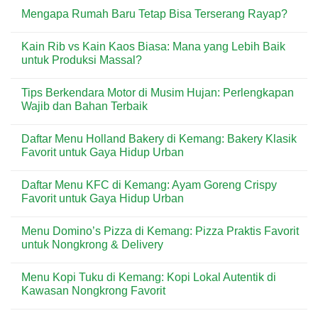
Mengapa Rumah Baru Tetap Bisa Terserang Rayap?
No
Comments
Kain Rib vs Kain Kaos Biasa: Mana yang Lebih Baik
on
Mengapa
untuk Produksi Massal?
Rumah
Baru
No
Tetap
Comments
Tips Berkendara Motor di Musim Hujan: Perlengkapan
Bisa
on
Terserang
Kain
Wajib dan Bahan Terbaik
Rayap?
Rib
vs
No
Kain
Comments
Daftar Menu Holland Bakery di Kemang: Bakery Klasik
Kaos
on
Biasa:
Tips
Favorit untuk Gaya Hidup Urban
Mana
Berkendara
yang
Motor
No
Lebih
di
Comments
Daftar Menu KFC di Kemang: Ayam Goreng Crispy
Baik
Musim
on
untuk
Hujan:
Daftar
Favorit untuk Gaya Hidup Urban
Produksi
Perlengkapan
Menu
Massal?
Wajib
Holland
No
dan
Bakery
Comments
Menu Domino’s Pizza di Kemang: Pizza Praktis Favorit
Bahan
di
on
Terbaik
Kemang:
Daftar
untuk Nongkrong & Delivery
Bakery
Menu
Klasik
KFC
No
Favorit
di
Comments
Menu Kopi Tuku di Kemang: Kopi Lokal Autentik di
untuk
Kemang:
on
Gaya
Ayam
Menu
Kawasan Nongkrong Favorit
Hidup
Goreng
Domino’s
Urban
Crispy
Pizza
No
Favorit
di
Comments