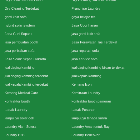
Dry Cleaning Terdekat
Franchise Laundry
ganti kain sofa
gaya belajar tes
hybrid solar system
Jasa Cuci Harian
Jasa Cuci Sepatu
jasa ganti kulit sofa
jasa pembuatan booth
Jasa Perawatan Tas Terdekat
jasa perbaikan sofa
jasa reparasi sofa
Jasa Semir Sepatu Jakarta
jasa service sofa
jual daging kambing
jual daging kambing kiloan terdekat
jual daging kambing terdekat
jual kepala kambing
jual kepala kambing terdekat
Kemang Icon
Kemang Medical Care
Kemitraan Laundry
kontraktor booth
kontraktor booth pameran
Lacak Laundry
Lacak Pesanan
lampu pju solar cell
lampu pju tenaga surya
Laundry Alam Sutera
Laundry Aman untuk Bayi
Laundry B2B
Laundry Bedcover