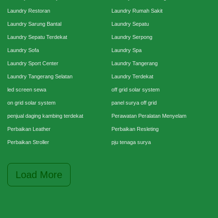
Laundry Restoran
Laundry Rumah Sakit
Laundry Sarung Bantal
Laundry Sepatu
Laundry Sepatu Terdekat
Laundry Serpong
Laundry Sofa
Laundry Spa
Laundry Sport Center
Laundry Tangerang
Laundry Tangerang Selatan
Laundry Terdekat
led screen sewa
off grid solar system
on grid solar system
panel surya off grid
penjual daging kambing terdekat
Perawatan Peralatan Menyelam
Perbaikan Leather
Perbaikan Resleting
Perbaikan Stroller
pju tenaga surya
Load More