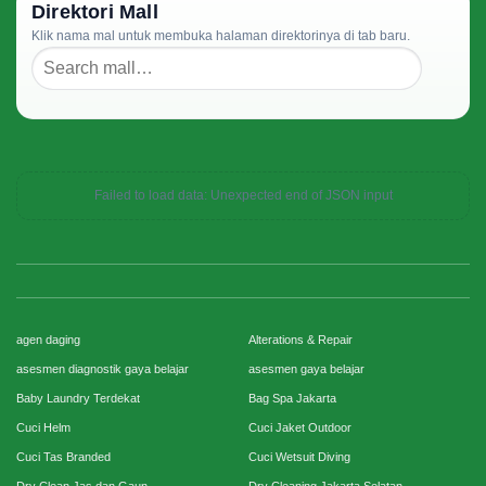
Direktori Mall
Klik nama mal untuk membuka halaman direktorinya di tab baru.
Failed to load data: Unexpected end of JSON input
agen daging
Alterations & Repair
asesmen diagnostik gaya belajar
asesmen gaya belajar
Baby Laundry Terdekat
Bag Spa Jakarta
Cuci Helm
Cuci Jaket Outdoor
Cuci Tas Branded
Cuci Wetsuit Diving
Dry Clean Jas dan Gaun
Dry Cleaning Jakarta Selatan