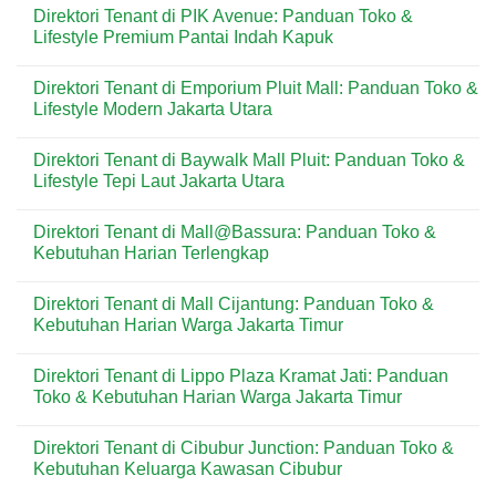
Selatan
Kebutuhan
Transmart
Comments
Direktori Tenant di PIK Avenue: Panduan Toko &
Harian
Cempaka
on
Kawasan
Putih:
Direktori
Lifestyle Premium Pantai Indah Kapuk
Jakarta
Panduan
Tenant
Selatan
Toko
di
No
&
Mall
Comments
Direktori Tenant di Emporium Pluit Mall: Panduan Toko &
Kebutuhan
of
on
Harian
Indonesia:
Direktori
Lifestyle Modern Jakarta Utara
Jakarta
Panduan
Tenant
Pusat
Toko
di
No
&
PIK
Comments
Direktori Tenant di Baywalk Mall Pluit: Panduan Toko &
Lifestyle
Avenue:
on
Terlengkap
Panduan
Direktori
Lifestyle Tepi Laut Jakarta Utara
di
Toko
Tenant
Kelapa
&
di
No
Gading
Lifestyle
Emporium
Comments
Direktori Tenant di Mall@Bassura: Panduan Toko &
Premium
Pluit
on
Pantai
Mall:
Direktori
Kebutuhan Harian Terlengkap
Indah
Panduan
Tenant
Kapuk
Toko
di
No
&
Baywalk
Comments
Direktori Tenant di Mall Cijantung: Panduan Toko &
Lifestyle
Mall
on
Modern
Pluit:
Direktori
Kebutuhan Harian Warga Jakarta Timur
Jakarta
Panduan
Tenant
Utara
Toko
di
No
&
Mall@Bassura:
Comments
Direktori Tenant di Lippo Plaza Kramat Jati: Panduan
Lifestyle
Panduan
on
Tepi
Toko
Direktori
Toko & Kebutuhan Harian Warga Jakarta Timur
Laut
&
Tenant
Jakarta
Kebutuhan
di
No
Utara
Harian
Mall
Comments
Direktori Tenant di Cibubur Junction: Panduan Toko &
Terlengkap
Cijantung:
on
Panduan
Direktori
Kebutuhan Keluarga Kawasan Cibubur
Toko
Tenant
&
di
No