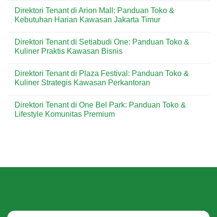
Kebutuhan
Lippo
Comments
Direktori Tenant di Arion Mall: Panduan Toko &
Harian
Plaza
on
Warga
Kramat
Direktori
Kebutuhan Harian Kawasan Jakarta Timur
Jakarta
Jati:
Tenant
Timur
Panduan
di
No
Toko
Cibubur
Comments
Direktori Tenant di Setiabudi One: Panduan Toko &
&
Junction:
on
Kebutuhan
Panduan
Direktori
Kuliner Praktis Kawasan Bisnis
Harian
Toko
Tenant
Warga
&
di
No
Jakarta
Kebutuhan
Arion
Comments
Direktori Tenant di Plaza Festival: Panduan Toko &
Timur
Keluarga
Mall:
on
Kawasan
Panduan
Direktori
Kuliner Strategis Kawasan Perkantoran
Cibubur
Toko
Tenant
&
di
No
Kebutuhan
Setiabudi
Comments
Direktori Tenant di One Bel Park: Panduan Toko &
Harian
One:
on
Kawasan
Panduan
Direktori
Lifestyle Komunitas Premium
Jakarta
Toko
Tenant
Timur
&
di
No
Kuliner
Plaza
Comments
Praktis
Festival:
on
Kawasan
Panduan
Direktori
Bisnis
Toko
Tenant
&
di
Kuliner
One
Strategis
Bel
Kawasan
Park:
Perkantoran
Panduan
Toko
&
Lifestyle
Komunitas
Premium