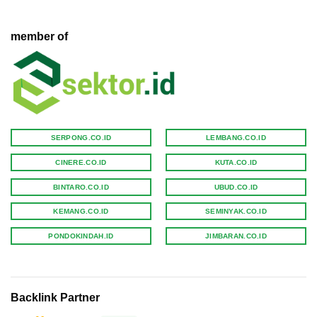
member of
SERPONG.CO.ID
LEMBANG.CO.ID
CINERE.CO.ID
KUTA.CO.ID
BINTARO.CO.ID
UBUD.CO.ID
KEMANG.CO.ID
SEMINYAK.CO.ID
PONDOKINDAH.ID
JIMBARAN.CO.ID
Backlink Partner