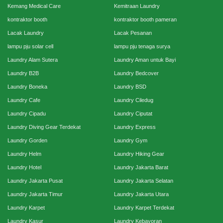
Kemang Medical Care
Kemitraan Laundry
kontraktor booth
kontraktor booth pameran
Lacak Laundry
Lacak Pesanan
lampu pju solar cell
lampu pju tenaga surya
Laundry Alam Sutera
Laundry Aman untuk Bayi
Laundry B2B
Laundry Bedcover
Laundry Boneka
Laundry BSD
Laundry Cafe
Laundry Ciledug
Laundry Cipadu
Laundry Ciputat
Laundry Diving Gear Terdekat
Laundry Express
Laundry Gorden
Laundry Gym
Laundry Helm
Laundry Hiking Gear
Laundry Hotel
Laundry Jakarta Barat
Laundry Jakarta Pusat
Laundry Jakarta Selatan
Laundry Jakarta Timur
Laundry Jakarta Utara
Laundry Karpet
Laundry Karpet Terdekat
Laundry Kasur
Laundry Kebayoran