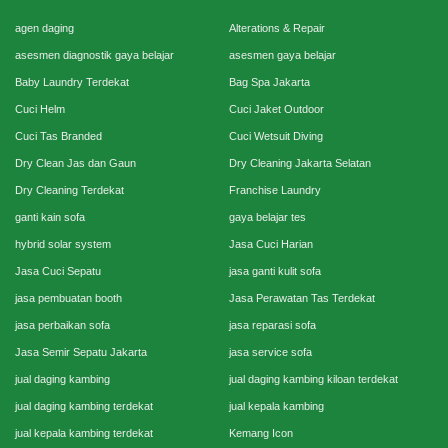
agen daging
Alterations & Repair
asesmen diagnostik gaya belajar
asesmen gaya belajar
Baby Laundry Terdekat
Bag Spa Jakarta
Cuci Helm
Cuci Jaket Outdoor
Cuci Tas Branded
Cuci Wetsuit Diving
Dry Clean Jas dan Gaun
Dry Cleaning Jakarta Selatan
Dry Cleaning Terdekat
Franchise Laundry
ganti kain sofa
gaya belajar tes
hybrid solar system
Jasa Cuci Harian
Jasa Cuci Sepatu
jasa ganti kulit sofa
jasa pembuatan booth
Jasa Perawatan Tas Terdekat
jasa perbaikan sofa
jasa reparasi sofa
Jasa Semir Sepatu Jakarta
jasa service sofa
jual daging kambing
jual daging kambing kiloan terdekat
jual daging kambing terdekat
jual kepala kambing
jual kepala kambing terdekat
Kemang Icon