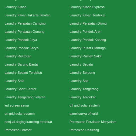
Laundry Kiloan
Laundry Kiloan Express
Laundry Kiloan Jakarta Selatan
Laundry Kiloan Terdekat
Laundry Peralatan Camping
Laundry Peralatan Diving
Laundry Peralatan Gunung
Laundry Pondok Aren
Laundry Pondok Jaya
Laundry Pondok Kacang
Laundry Pondok Karya
Laundry Pusat Olahraga
Laundry Restoran
Laundry Rumah Sakit
Laundry Sarung Bantal
Laundry Sepatu
Laundry Sepatu Terdekat
Laundry Serpong
Laundry Sofa
Laundry Spa
Laundry Sport Center
Laundry Tangerang
Laundry Tangerang Selatan
Laundry Terdekat
led screen sewa
off grid solar system
on grid solar system
panel surya off grid
penjual daging kambing terdekat
Perawatan Peralatan Menyelam
Perbaikan Leather
Perbaikan Resleting